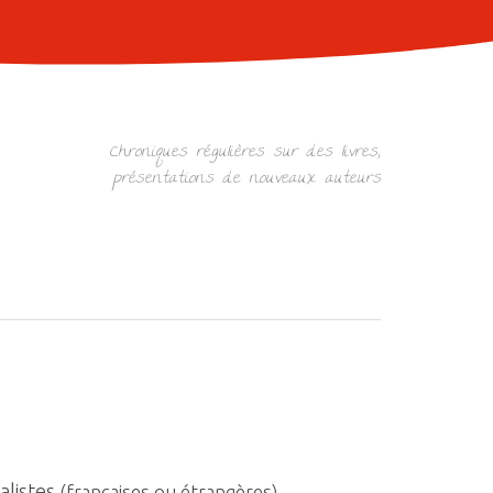
Chroniques régulières sur des livres,
présentations de nouveaux auteurs
alistes
(françaises ou étrangères).