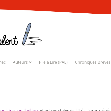
nec
Auteurs
Pile à Lire (PAL)
Chroniques Brèves
 policiers ou thrillers
littératures génér
et autres styles de