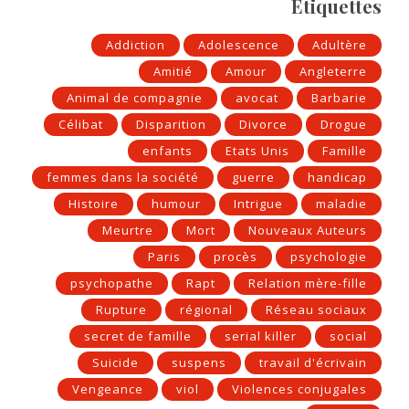
Étiquettes
Addiction
Adolescence
Adultère
Amitié
Amour
Angleterre
Animal de compagnie
avocat
Barbarie
Célibat
Disparition
Divorce
Drogue
enfants
Etats Unis
Famille
femmes dans la société
guerre
handicap
Histoire
humour
Intrigue
maladie
Meurtre
Mort
Nouveaux Auteurs
Paris
procès
psychologie
psychopathe
Rapt
Relation mère-fille
Rupture
régional
Réseau sociaux
secret de famille
serial killer
social
Suicide
suspens
travail d'écrivain
Vengeance
viol
Violences conjugales