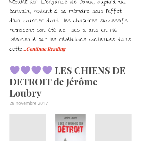
RESUME 2017. L’enfance de David, aujourd’hui
écrivain, revient à sa mémoire sous l’effet
d’un courrier dont les chapitres successifs
retracent son été de ses 12 ans en 1986.
Désorienté par les révélations contenues dans
cette
…Continue Reading
LES CHIENS DE
DETROIT de Jérôme
Loubry
Posted
28 novembre 2017
on