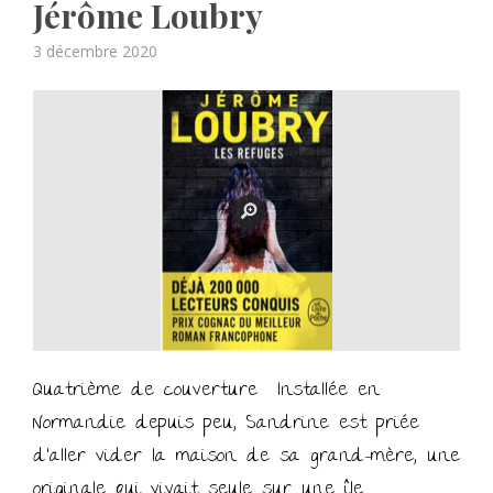
Jérôme Loubry
Posted
3 décembre 2020
on
Quatrième de couverture Installée en
Normandie depuis peu, Sandrine est priée
d’aller vider la maison de sa grand-mère, une
originale qui vivait seule sur une île