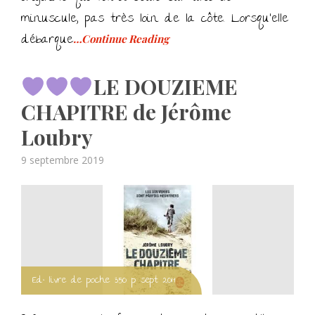
minuscule, pas très loin de la côte. Lorsqu’elle
débarque
…Continue Reading
LE DOUZIEME
CHAPITRE de Jérôme
Loubry
Posted
9 septembre 2019
on
Ed° livre de poche 350 p sept 2019