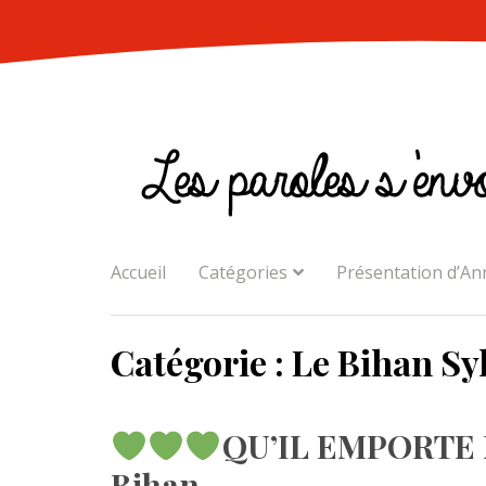
Skip
to
content
Accueil
Catégories
Présentation d’An
Catégorie :
Le Bihan Sy
QU’IL EMPORTE 
Bihan