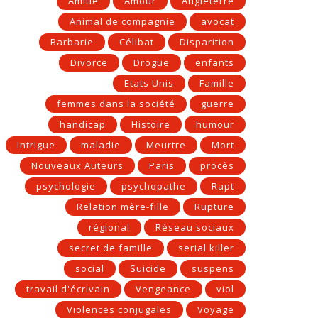
Amitié
Amour
Angleterre
Animal de compagnie
avocat
Barbarie
Célibat
Disparition
Divorce
Drogue
enfants
Etats Unis
Famille
femmes dans la société
guerre
handicap
Histoire
humour
Intrigue
maladie
Meurtre
Mort
Nouveaux Auteurs
Paris
procès
psychologie
psychopathe
Rapt
Relation mère-fille
Rupture
régional
Réseau sociaux
secret de famille
serial killer
social
Suicide
suspens
travail d'écrivain
Vengeance
viol
Violences conjugales
Voyage