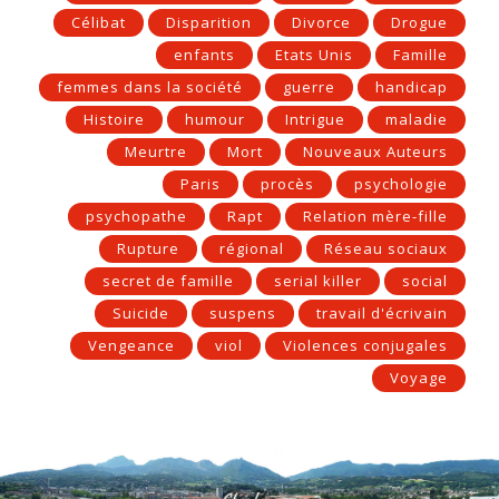
Célibat
Disparition
Divorce
Drogue
enfants
Etats Unis
Famille
femmes dans la société
guerre
handicap
Histoire
humour
Intrigue
maladie
Meurtre
Mort
Nouveaux Auteurs
Paris
procès
psychologie
psychopathe
Rapt
Relation mère-fille
Rupture
régional
Réseau sociaux
secret de famille
serial killer
social
Suicide
suspens
travail d'écrivain
Vengeance
viol
Violences conjugales
Voyage