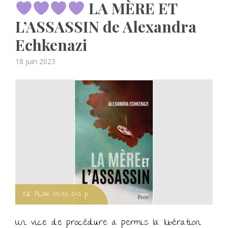
LA MÈRE ET
L’ASSASSIN de Alexandra
Echkenazi
Posted
18 juin 2023
on
Ed. PLON 05/23 272 p.
Un vice de procédure a permis la libération