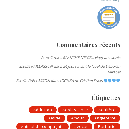
Commentaires récents
AnneC
dans
BLANCHE NEIGE… vingt ans après
Estelle PAILLASSON
dans
24 jours avant le Noël de Déborah
Mirabel
Estelle PAILLASSON
dans
IOCHKA de Cristian Fulas
Étiquettes
Addiction
Adolescence
Adultère
Amitié
Amour
Angleterre
Animal de compagnie
avocat
Barbarie