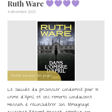
Ruth Ware
Posted
4 décembre 2025
on
Pocket. 16/10/2025 500 pages.
Le suicide du prisonnier condamné pour le
crime d’April, et ses remorts conduisent
Hannah à reconsidérer son témoignage