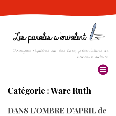
Skip
to
content
Chroniques régulières sur des livres, présentations de
nouveaux auteurs
Catégorie :
Ware Ruth
DANS L’OMBRE D’APRIL de