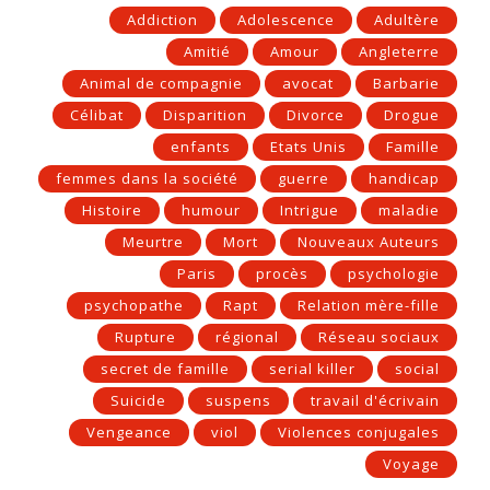
Addiction
Adolescence
Adultère
Amitié
Amour
Angleterre
Animal de compagnie
avocat
Barbarie
Célibat
Disparition
Divorce
Drogue
enfants
Etats Unis
Famille
femmes dans la société
guerre
handicap
Histoire
humour
Intrigue
maladie
Meurtre
Mort
Nouveaux Auteurs
Paris
procès
psychologie
psychopathe
Rapt
Relation mère-fille
Rupture
régional
Réseau sociaux
secret de famille
serial killer
social
Suicide
suspens
travail d'écrivain
Vengeance
viol
Violences conjugales
Voyage