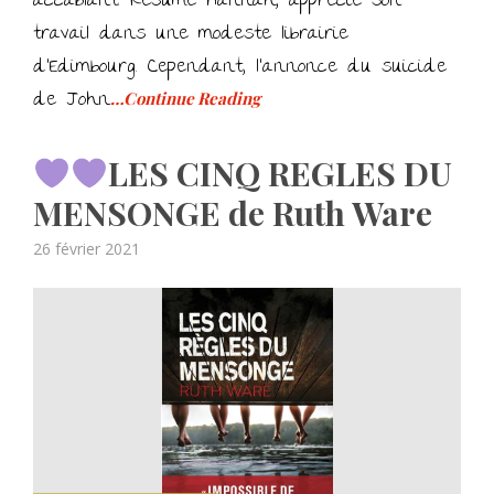
accablant. Résumé Hannah, apprécie son
travail dans une modeste librairie
d’Edimbourg. Cependant, l’annonce du suicide
de John
…Continue Reading
LES CINQ REGLES DU
MENSONGE de Ruth Ware
Posted
26 février 2021
on