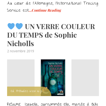
Au cœur de l’Allemagne, l’International Tracing
Service est
…Continue Reading
UN VERRE COULEUR
DU TEMPS de Sophie
Nicholls
Posted
2 novembre 2019
on
Ed. Préludes 11/2019 161 p.
RESUME Isabella, surnommée Ella, mariée à Billy