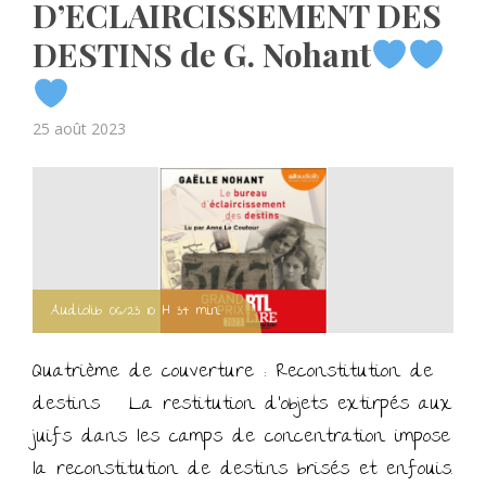
D’ECLAIRCISSEMENT DES
DESTINS de G. Nohant
Posted
25 août 2023
on
Audiolib 06/23 10 H 34 min
Quatrième de couverture : Reconstitution de
destins La restitution d’objets extirpés aux
juifs dans les camps de concentration impose
la reconstitution de destins brisés et enfouis.