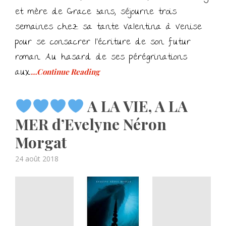
et mère de Grace 3ans, séjourne trois
semaines chez sa tante Valentina à Venise
pour se consacrer l’écriture de son futur
roman. Au hasard de ses pérégrinations
aux
…Continue Reading
A LA VIE, A LA
MER d’Evelyne Néron
Morgat
Posted
24 août 2018
on