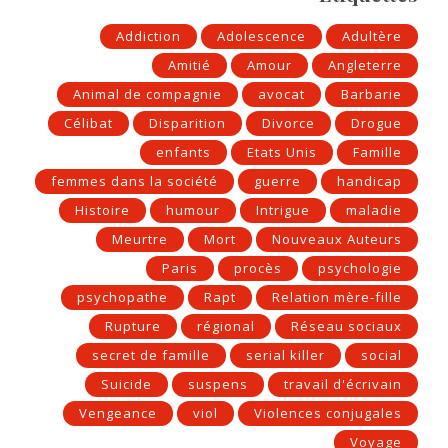
Addiction
Adolescence
Adultère
Amitié
Amour
Angleterre
Animal de compagnie
avocat
Barbarie
Célibat
Disparition
Divorce
Drogue
enfants
Etats Unis
Famille
femmes dans la société
guerre
handicap
Histoire
humour
Intrigue
maladie
Meurtre
Mort
Nouveaux Auteurs
Paris
procès
psychologie
psychopathe
Rapt
Relation mère-fille
Rupture
régional
Réseau sociaux
secret de famille
serial killer
social
Suicide
suspens
travail d'écrivain
Vengeance
viol
Violences conjugales
Voyage