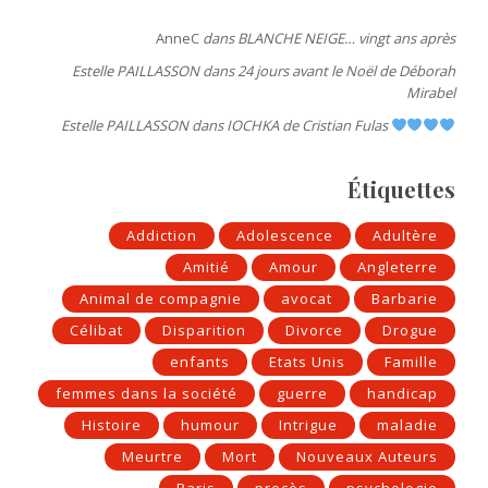
AnneC
dans
BLANCHE NEIGE… vingt ans après
Estelle PAILLASSON
dans
24 jours avant le Noël de Déborah
Mirabel
Estelle PAILLASSON
dans
IOCHKA de Cristian Fulas
Étiquettes
Addiction
Adolescence
Adultère
Amitié
Amour
Angleterre
Animal de compagnie
avocat
Barbarie
Célibat
Disparition
Divorce
Drogue
enfants
Etats Unis
Famille
femmes dans la société
guerre
handicap
Histoire
humour
Intrigue
maladie
Meurtre
Mort
Nouveaux Auteurs