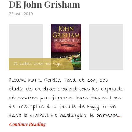
DE John Grisham
Posted
23 avril 2019
on
JC Lattès 27/3/19 400 Pages
RESUME Mark, Gordie, Todd et Zola, ces
étudiants en droit croulent sous les emprunts
nécessaires pour financer leurs études. Lors
de l’inscription à la faculté de Foggy Bottom
dans le district de Washington, la promesse
…
Continue Reading