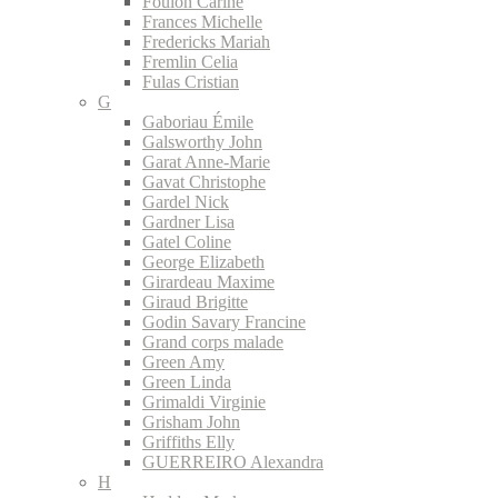
Foulon Carine
Frances Michelle
Fredericks Mariah
Fremlin Celia
Fulas Cristian
G
Gaboriau Émile
Galsworthy John
Garat Anne-Marie
Gavat Christophe
Gardel Nick
Gardner Lisa
Gatel Coline
George Elizabeth
Girardeau Maxime
Giraud Brigitte
Godin Savary Francine
Grand corps malade
Green Amy
Green Linda
Grimaldi Virginie
Grisham John
Griffiths Elly
GUERREIRO Alexandra
H