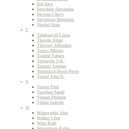
Sol Alex
Stoecklin Alexandra
Stevens Chevy
Stevenson Benjamin
Strobel Arno
T
Tahtieazym Lucas
Theorin Johan
Theveny Sébastien
Toews Miriam
Toulmé Fabien
Tremayne S.K.
Tropper Jonatan
Troussicot Henri-Pierre
Turner John N.
V
Vargas Fred
Vaughan Sarah
Vigand Philippe
Villain Isabelle
W
Wainwright John
Walker Léna
Ware Ruth
Wasserman Robin