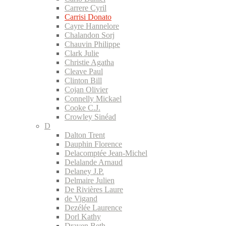
Carrere Cyril
Carrisi Donato
Cayre Hannelore
Chalandon Sorj
Chauvin Philippe
Clark Julie
Christie Agatha
Cleave Paul
Clinton Bill
Cojan Olivier
Connelly Mickael
Cooke C.J.
Crowley Sinéad
D
Dalton Trent
Dauphin Florence
Delacomptée Jean-Michel
Delalande Arnaud
Delaney J.P.
Delmaire Julien
De Rivières Laure
de Vigand
Dezélée Laurence
Dorl Kathy
Draven Beth