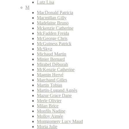
Lutz Lisa
M
MacDonald Patricia
Macmillan Gilly
Madelaine Bruno
Mckenzie Catherine
McFadden Freida
McGeorge Chris
McGuiness Patrick
McSkyz
Michaud Martin
Minier Bernard
Mirabel Déborah
McKenzie Catherine
Magnin Hervé
Marchand Gilles
Martin Tobias
Martin-Lugand Agnès
Mazur Grace Dane
Merle Olivier
Milan Brice
Monfils Nadine
Molloy Aimée
Montgomery Lucy Maud
Moria Julie