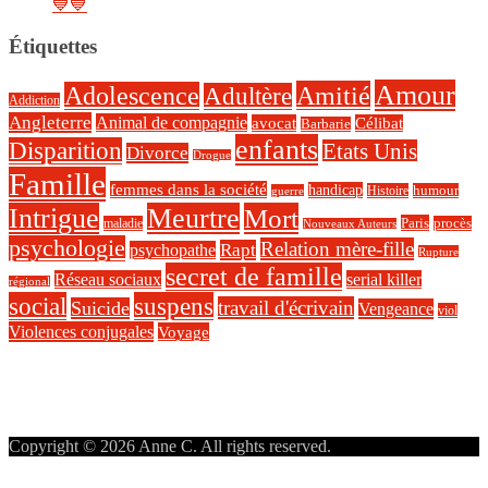
💙💙
Étiquettes
Amour
Amitié
Adolescence
Adultère
Addiction
Angleterre
Animal de compagnie
avocat
Célibat
Barbarie
enfants
Disparition
Etats Unis
Divorce
Drogue
Famille
femmes dans la société
handicap
Histoire
humour
guerre
Intrigue
Meurtre
Mort
Paris
maladie
procès
Nouveaux Auteurs
psychologie
Relation mère-fille
Rapt
psychopathe
Rupture
secret de famille
Réseau sociaux
serial killer
régional
social
suspens
travail d'écrivain
Suicide
Vengeance
viol
Violences conjugales
Voyage
Copyright © 2026 Anne C. All rights reserved.