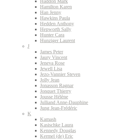
Haddon Mark
Hamilton Karen
Han Jenny
Hawkins Paula
Hedden Anthony
Hepworth Sally
Hunter Cara
Hunziger Laurent
J
James Peter
Jaury Vincent
Jeneva Rose
Jewell Lisa
Jezo-Vannier Steven
Jolly Jean
Jonasson Ragnar
Jonquet Thierry
Jousse Hélène
Julliand Anne-Dauphine
Jung Jean-Frédéric
K
Kamash
Kasischke Laura
Kennedy Douglas
Kermel (de) Eric