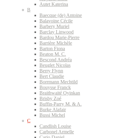
Autet Katerina
B
Baecque (de) Antoine
Balavoine Cécile
Barbery Muriel
Barclay Linwood
Bardou Marie-Pierre
Barrière Michèle
Barton Fiona
Beaton M. C.
Bescond Andréa
Beuglet Nicolas
Berry Flynn
Bert Claudie
Borrmann Mechtild
Bouysse Franck
Braithwaité Oyinkan
Brisby Zoé
Buffin-Parry M. & A.
Burke Alafair
Bussi Michel
C
Candlish Louise
Carbonel Armelle
Cario Daniel