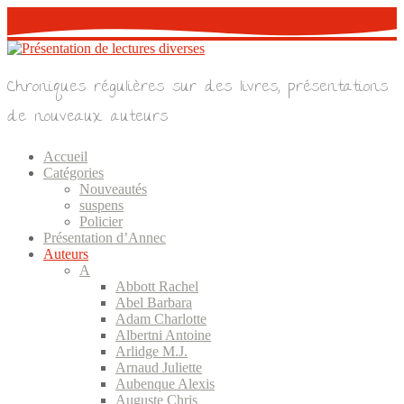
Skip
to
content
Chroniques régulières sur des livres, présentations
de nouveaux auteurs
Accueil
Catégories
Nouveautés
suspens
Policier
Présentation d’Annec
Auteurs
A
Abbott Rachel
Abel Barbara
Adam Charlotte
Albertni Antoine
Arlidge M.J.
Arnaud Juliette
Aubenque Alexis
Auguste Chris