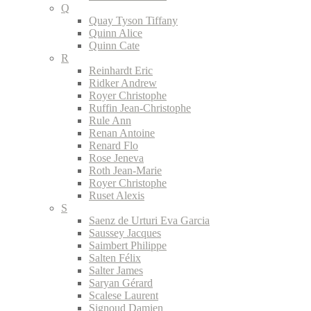
Q
Quay Tyson Tiffany
Quinn Alice
Quinn Cate
R
Reinhardt Eric
Ridker Andrew
Royer Christophe
Ruffin Jean-Christophe
Rule Ann
Renan Antoine
Renard Flo
Rose Jeneva
Roth Jean-Marie
Royer Christophe
Ruset Alexis
S
Saenz de Urturi Eva Garcia
Saussey Jacques
Saimbert Philippe
Salten Félix
Salter James
Saryan Gérard
Scalese Laurent
Signoud Damien