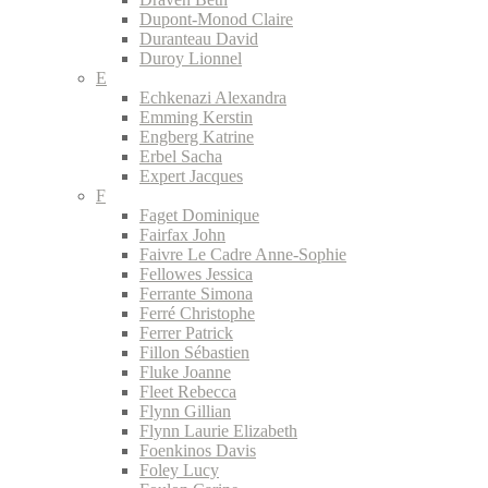
Dupont-Monod Claire
Duranteau David
Duroy Lionnel
E
Echkenazi Alexandra
Emming Kerstin
Engberg Katrine
Erbel Sacha
Expert Jacques
F
Faget Dominique
Fairfax John
Faivre Le Cadre Anne-Sophie
Fellowes Jessica
Ferrante Simona
Ferré Christophe
Ferrer Patrick
Fillon Sébastien
Fluke Joanne
Fleet Rebecca
Flynn Gillian
Flynn Laurie Elizabeth
Foenkinos Davis
Foley Lucy