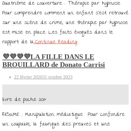
Quatrième de couverture : Thérapie par hypnose
Pour comprendre comment un enfant s’est retrouvé
sur une scène de crime, une thérapie par hypnose
est mise en place. Les faits évoqués dans le
rapport de la
…Continue Reading
💜💜💜💜LA FILLE DANS LE
BROUILLARD de Donato Carrisi
Posted
22 février 2020
31 octobre 2023
on
livre de poche 2017
RESUME : Manipulation médiatique Pour confondre
un coupable, la fabrique des preuves et une