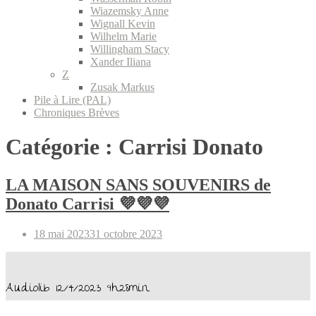
Wiazemsky Anne
Wignall Kevin
Wilhelm Marie
Willingham Stacy
Xander Iliana
Z
Zusak Markus
Pile à Lire (PAL)
Chroniques Brèves
Catégorie :
Carrisi Donato
LA MAISON SANS SOUVENIRS de
Donato Carrisi 💜💜💜
Posted
18 mai 2023
31 octobre 2023
on
Audiolib 12/4/2023 9h28min