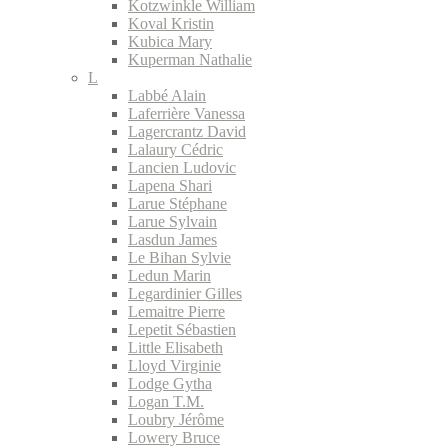
Kotzwinkle William
Koval Kristin
Kubica Mary
Kuperman Nathalie
L
Labbé Alain
Laferrière Vanessa
Lagercrantz David
Lalaury Cédric
Lancien Ludovic
Lapena Shari
Larue Stéphane
Larue Sylvain
Lasdun James
Le Bihan Sylvie
Ledun Marin
Legardinier Gilles
Lemaitre Pierre
Lepetit Sébastien
Little Elisabeth
Lloyd Virginie
Lodge Gytha
Logan T.M.
Loubry Jérôme
Lowery Bruce