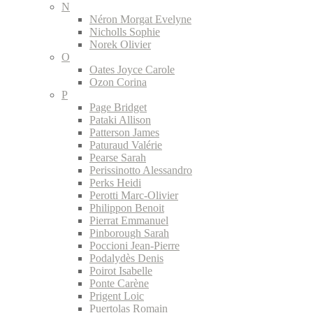
N
Néron Morgat Evelyne
Nicholls Sophie
Norek Olivier
O
Oates Joyce Carole
Ozon Corina
P
Page Bridget
Pataki Allison
Patterson James
Paturaud Valérie
Pearse Sarah
Perissinotto Alessandro
Perks Heidi
Perotti Marc-Olivier
Philippon Benoit
Pierrat Emmanuel
Pinborough Sarah
Poccioni Jean-Pierre
Podalydès Denis
Poirot Isabelle
Ponte Carène
Prigent Loic
Puertolas Romain