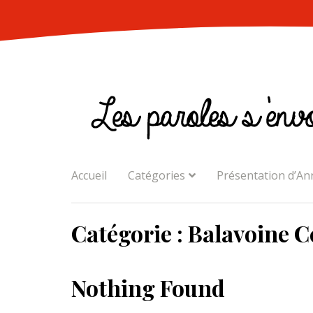
Skip
to
content
Accueil
Catégories
Présentation d’An
Catégorie :
Balavoine C
Nothing Found