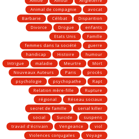
Amitié
Amour
Angleterre
Animal de compagnie
avocat
Barbarie
Célibat
Disparition
Divorce
Drogue
enfants
Etats Unis
Famille
femmes dans la société
guerre
handicap
Histoire
humour
Intrigue
maladie
Meurtre
Mort
Nouveaux Auteurs
Paris
procès
psychologie
psychopathe
Rapt
Relation mère-fille
Rupture
régional
Réseau sociaux
secret de famille
serial killer
social
Suicide
suspens
travail d'écrivain
Vengeance
viol
Violences conjugales
Voyage