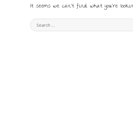
It seems we can’t find what you’re looki
SEARCH
FOR: