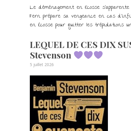
Le déménagement en Ecosse s’apparente à
Fern prépare sa vengeance en cas d’infid
en Écosse pour quitter les trépidations u
LEQUEL DE CES DIX SU
Stevenson
Posted
5 juillet 2026
on