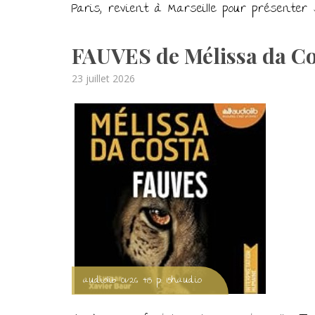
Paris, revient à Marseille pour présenter 
FAUVES de Mélissa da C
Posted
23 juillet 2026
on
audiolib 01/26 415 p. 15haudio