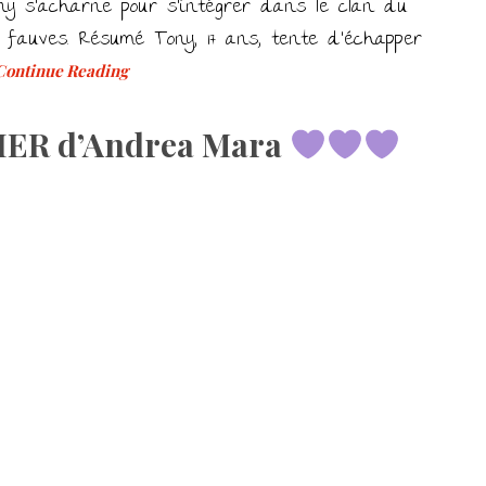
Tony s’acharne pour s’intégrer dans le clan du
 fauves. Résumé Tony, 17 ans, tente d’échapper
ontinue Reading
IER d’Andrea Mara