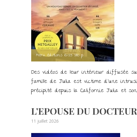
Mera éditions 10/25 380 p.
Des vidéos de leur intérieur diffusée su
famille de Julia est victime d’une intru
précipité depuis la Californie Julia et so
L’EPOUSE DU DOCTEUR d
Posted
11 juillet 2026
on