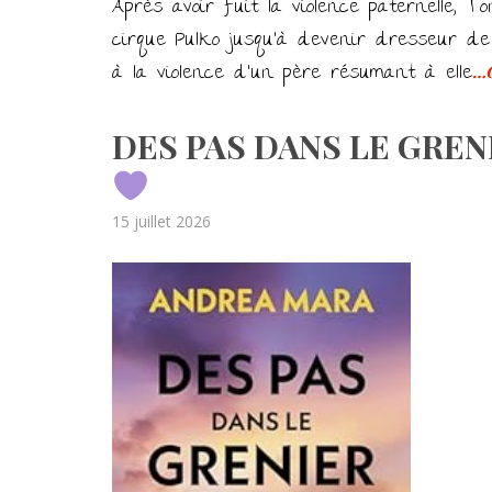
Après avoir fuit la violence paternelle, 
cirque Pulko jusqu’à devenir dresseur de
à la violence d’un père résumant à elle
…C
DES PAS DANS LE GREN
Posted
15 juillet 2026
on