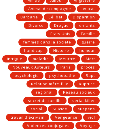
Amitié
Amour
Angleterre
Animal de compagnie
avocat
Barbarie
Célibat
Disparition
Divorce
Drogue
enfants
Etats Unis
Famille
femmes dans la société
guerre
handicap
Histoire
humour
Intrigue
maladie
Meurtre
Mort
Nouveaux Auteurs
Paris
procès
psychologie
psychopathe
Rapt
Relation mère-fille
Rupture
régional
Réseau sociaux
secret de famille
serial killer
social
Suicide
suspens
travail d'écrivain
Vengeance
viol
Violences conjugales
Voyage