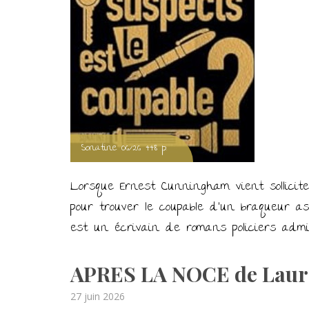
Sonatine 06/26 448 p.
Lorsque Ernest Cunningham vient sollicite
pour trouver le coupable d’un braqueur a
est un écrivain de romans policiers adm
APRES LA NOCE de Laura
Posted
27 juin 2026