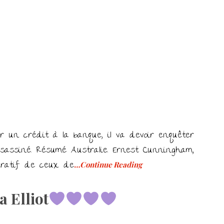
r un crédit à la banque, il va devoir enquêter
ssassiné. Résumé Australie. Ernest Cunningham,
iratif de ceux de
…Continue Reading
 Elliot