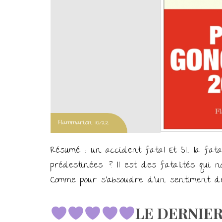
Flammarion 10/22
Résumé : un accident fatal Et SI… la fata
prédestinées ? Il est des fatalités qui no
Comme pour s’absoudre d’un sentiment de c
LE DERNIER 