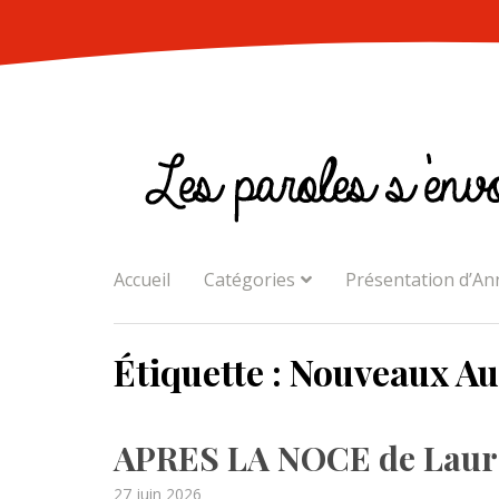
Skip
to
content
Accueil
Catégories
Présentation d’An
Étiquette :
Nouveaux Au
APRES LA NOCE de Laura
Posted
27 juin 2026