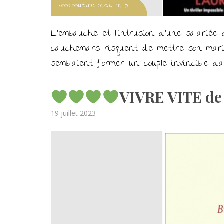
bookoouture 06/26 416 p.
L’embauche et l’intrusion d’une salariée
cauchemars risquent de mettre son mar
semblaient former un couple invincible da
VIVRE VITE de 
Posted
19 juillet 2023
on