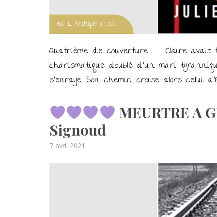
ed. L'Archipel 07/22
Quatrième de couverture Claire avait tou
charismatique doublé d’un mari tyranniqu
s’enraye. Son chemin croise alors celui d’E
MEURTRE A G
Signoud
Posted
7 avril 2021
on