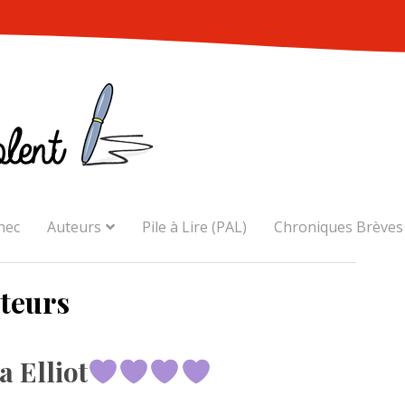
nec
Auteurs
Pile à Lire (PAL)
Chroniques Brèves
teurs
 Elliot