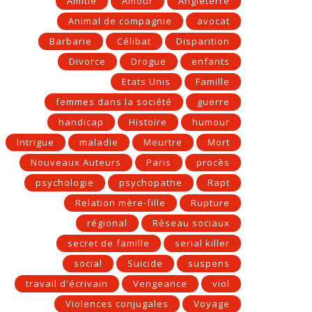
Amitié
Amour
Angleterre
Animal de compagnie
avocat
Barbarie
Célibat
Disparition
Divorce
Drogue
enfants
Etats Unis
Famille
femmes dans la société
guerre
handicap
Histoire
humour
Intrigue
maladie
Meurtre
Mort
Nouveaux Auteurs
Paris
procès
psychologie
psychopathe
Rapt
Relation mère-fille
Rupture
régional
Réseau sociaux
secret de famille
serial killer
social
Suicide
suspens
travail d'écrivain
Vengeance
viol
Violences conjugales
Voyage