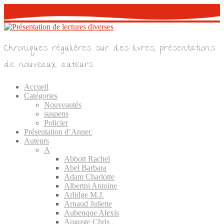
Skip
to
content
Chroniques régulières sur des livres, présentations
de nouveaux auteurs
Accueil
Catégories
Nouveautés
suspens
Policier
Présentation d’Annec
Auteurs
A
Abbott Rachel
Abel Barbara
Adam Charlotte
Albertni Antoine
Arlidge M.J.
Arnaud Juliette
Aubenque Alexis
Auguste Chris