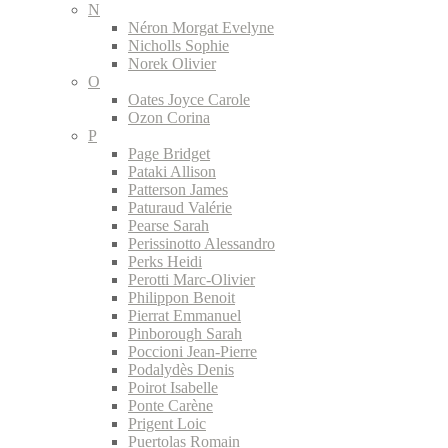
N
Néron Morgat Evelyne
Nicholls Sophie
Norek Olivier
O
Oates Joyce Carole
Ozon Corina
P
Page Bridget
Pataki Allison
Patterson James
Paturaud Valérie
Pearse Sarah
Perissinotto Alessandro
Perks Heidi
Perotti Marc-Olivier
Philippon Benoit
Pierrat Emmanuel
Pinborough Sarah
Poccioni Jean-Pierre
Podalydès Denis
Poirot Isabelle
Ponte Carène
Prigent Loic
Puertolas Romain