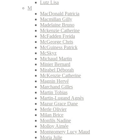
Lutz Lisa
M
MacDonald Patricia
Macmillan Gilly
Madelaine Bruno
Mckenzie Catherine
McFadden Freida
McGeorge Chris
McGuiness Patrick
McSkyz
Michaud Martin
Minier Bernard
Mirabel Déborah
McKenzie Catherine
Magnin Hervé
Marchand Gilles
Martin Tobias
Martin-Lugand Agnès
Mazur Grace Dane
Merle Olivier
Milan Brice
Monfils Nadine
Molloy Aimée
Montgomery Lucy Maud
Moria Julie