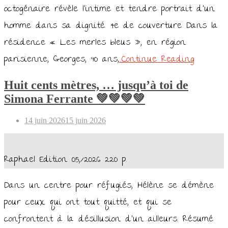
octogénaire révèle l’intime et tendre portrait d’un
homme dans sa dignité. 4e de couverture Dans la
résidence « Les merles bleus », en région
parisienne, Georges, 90 ans,
…Continue Reading
Huit cents mètres, … jusqu’à toi de
Simona Ferrante 💚💚💚💚
Posted
14 juin 2026
15 juin 2026
on
Raphael Edition 05,/2026 220 p.
Dans un centre pour réfugiés, Hélène se démène
pour ceux qui ont tout quitté, et qui se
confrontent à la désillusion d’un ailleurs. Résumé