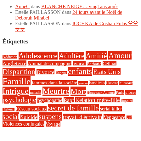
AnneC
dans
BLANCHE NEIGE… vingt ans après
Estelle PAILLASSON
dans
24 jours avant le Noël de
Déborah Mirabel
Estelle PAILLASSON
dans
IOCHKA de Cristian Fulas 💙💙
💙💙
Étiquettes
Amour
Amitié
Adolescence
Adultère
Addiction
Angleterre
Animal de compagnie
avocat
Célibat
Barbarie
enfants
Disparition
Etats Unis
Divorce
Drogue
Famille
femmes dans la société
handicap
Histoire
humour
guerre
Intrigue
Meurtre
Mort
Paris
maladie
procès
Nouveaux Auteurs
psychologie
Relation mère-fille
Rapt
psychopathe
Rupture
secret de famille
Réseau sociaux
serial killer
régional
social
suspens
travail d'écrivain
Suicide
Vengeance
viol
Violences conjugales
Voyage