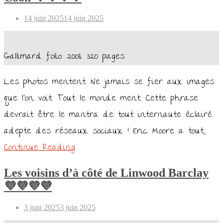
Posted
14 juin 2025
14 juin 2025
on
Gallimard folio. 2008. 320 pages.
Les photos mentent. Ne jamais se fier aux images
que l’on voit. Tout le monde ment. Cette phrase
devrait être le mantra de tout internaute éclairé
adepte des réseaux sociaux ! Eric Moore a tout
…
Continue Reading
Les voisins d’à côté de Linwood Barclay
💜💜💜💜
Posted
3 juin 2025
3 juin 2025
on