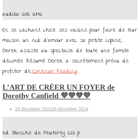
audilib 2016 12H12
En se cachant chez ses voisins pour faire de leur
maison un nid d’amour avec sa petite copine,
Derek assiste au spectacle de toute une famille
décimée. Résumé Derek a secrètement prévu de
profiter de
…Continue Reading
L’ART DE CRÉER UN FOYER de
Dorothy Canfield 💜💜💜💜
Posted
28 décembre 2024
28 décembre 2024
on
ed. Blanche de Peuterey 228 p.