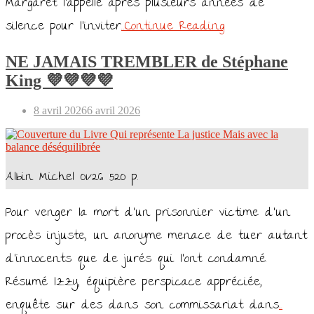
Margaret l’appelle après plusieurs années de
silence pour l’inviter
…Continue Reading
NE JAMAIS TREMBLER de Stéphane
King 💜💜💜💜
Posted
8 avril 2026
6 avril 2026
on
Albin Michel 01/26 520 p.
Pour venger la mort d’un prisonnier victime d’un
procès injuste, un anonyme menace de tuer autant
d’innocents que de jurés qui l’ont condamné.
Résumé Izzy, équipière perspicace appréciée,
enquête sur des dans son commissariat dans
…