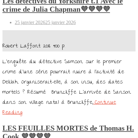
Les détectives du Yorkshire t.1 Avec le
crime de Julia Chapman💜💜💜💜
Posted
25 janvier 2026
25 janvier 2026
on
Robert Laffont 2018 400 p.
L’enquête du détective Samson sur le premier
crime d’une série pourrait nuire à l’activité de
Delilah. Organiserait-elle, à son insu, des dates
mortels ? Résumé Bruncliffe L’arrivée de Sanson
dans son village natal à Bruncliffe,
…Continue
Reading
LES FEUILLES MORTES de Thomas H.
Cook 💜💜💜💜