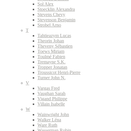
Sol Alex
Stoecklin Alexandra
Stevens Chevy
Stevenson Benjamin
Strobel Arno
T
Tahtieazym Lucas
Theorin Johan
Theveny Sébastien
Toews Miriam
Toulmé Fabien
Tremayne S.K.
Tropper Jonatan
Troussicot Henri-Pierre
Turner John N.
V
Vargas Fred
Vaughan Sarah
Vigand Philippe
Villain Isabelle
W
Wainwright John
Walker Léna
Ware Ruth
Wasserman Robin