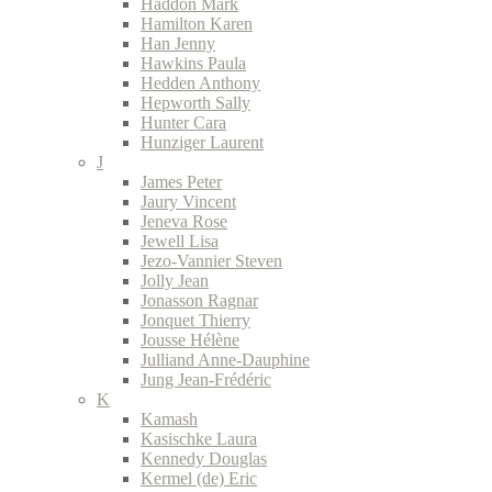
Haddon Mark
Hamilton Karen
Han Jenny
Hawkins Paula
Hedden Anthony
Hepworth Sally
Hunter Cara
Hunziger Laurent
J
James Peter
Jaury Vincent
Jeneva Rose
Jewell Lisa
Jezo-Vannier Steven
Jolly Jean
Jonasson Ragnar
Jonquet Thierry
Jousse Hélène
Julliand Anne-Dauphine
Jung Jean-Frédéric
K
Kamash
Kasischke Laura
Kennedy Douglas
Kermel (de) Eric