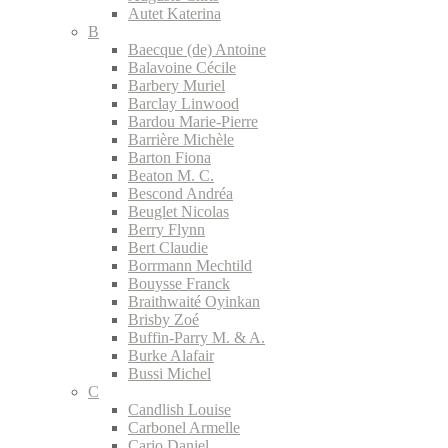
Autet Katerina
B
Baecque (de) Antoine
Balavoine Cécile
Barbery Muriel
Barclay Linwood
Bardou Marie-Pierre
Barrière Michèle
Barton Fiona
Beaton M. C.
Bescond Andréa
Beuglet Nicolas
Berry Flynn
Bert Claudie
Borrmann Mechtild
Bouysse Franck
Braithwaité Oyinkan
Brisby Zoé
Buffin-Parry M. & A.
Burke Alafair
Bussi Michel
C
Candlish Louise
Carbonel Armelle
Cario Daniel