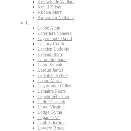
Kotzwinkle William
Koval Kristin
Kubica Mary
Kuperman Nathalie
L
Labbé Alain
Laferrière Vanessa
Lagercrantz David
Lalaury Cédric
Lancien Ludovic
Lapena Shari
Larue Stéphane
Larue Sylvain
Lasdun James
Le Bihan Sylvie
Ledun Marin
Legardinier Gilles
Lemaitre Pierre
Lepetit Sébastien
Little Elisabeth
Lloyd Virginie
Lodge Gytha
Logan T.M.
Loubry Jérôme
Lowery Bruce