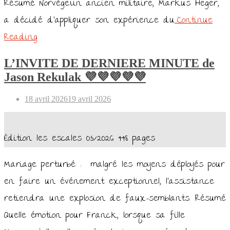
Résumé Norvège.Un ancien militaire, Markus Heger,
a décidé d’appliquer son expérience du
…Continue
Reading
L’INVITE DE DERNIERE MINUTE de
Jason Rekulak 💜💜💜💜💜
Posted
18 avril 2026
19 avril 2026
on
Édition les escales 03/2026 448 pages
Mariage perturbé : malgré les moyens déployés pour
en faire un événement exceptionnel, l’assistance
retiendra une explosion de faux-semblants. Résumé
Quelle émotion pour Franck, lorsque sa fille