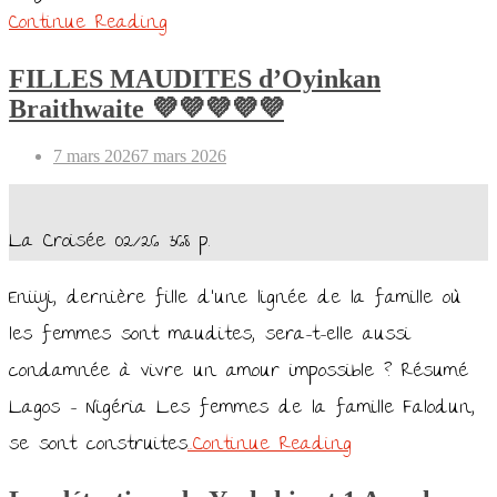
Continue Reading
FILLES MAUDITES d’Oyinkan
Braithwaite 💜💜💜💜💜
Posted
7 mars 2026
7 mars 2026
on
La Croisée 02/26 368 p.
Eniiyi, dernière fille d’une lignée de la famille où
les femmes sont maudites, sera-t-elle aussi
condamnée à vivre un amour impossible ? Résumé
Lagos – Nigéria Les femmes de la famille Falodun,
se sont construites
…Continue Reading