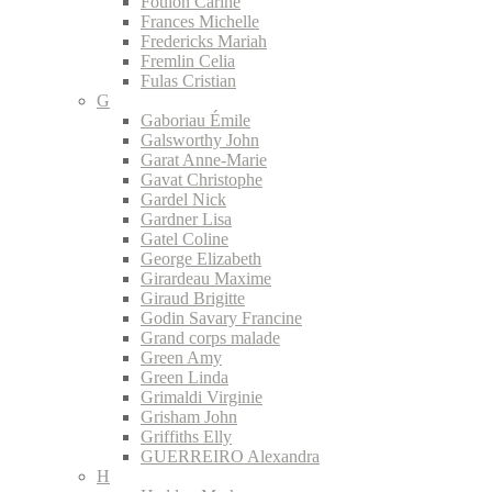
Foulon Carine
Frances Michelle
Fredericks Mariah
Fremlin Celia
Fulas Cristian
G
Gaboriau Émile
Galsworthy John
Garat Anne-Marie
Gavat Christophe
Gardel Nick
Gardner Lisa
Gatel Coline
George Elizabeth
Girardeau Maxime
Giraud Brigitte
Godin Savary Francine
Grand corps malade
Green Amy
Green Linda
Grimaldi Virginie
Grisham John
Griffiths Elly
GUERREIRO Alexandra
H