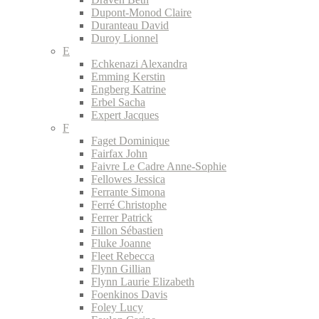
Dupont-Monod Claire
Duranteau David
Duroy Lionnel
E
Echkenazi Alexandra
Emming Kerstin
Engberg Katrine
Erbel Sacha
Expert Jacques
F
Faget Dominique
Fairfax John
Faivre Le Cadre Anne-Sophie
Fellowes Jessica
Ferrante Simona
Ferré Christophe
Ferrer Patrick
Fillon Sébastien
Fluke Joanne
Fleet Rebecca
Flynn Gillian
Flynn Laurie Elizabeth
Foenkinos Davis
Foley Lucy