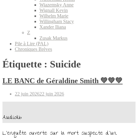
Wiazemsky Anne
Wignall Kevin
Wilhelm Marie
Willingham Stacy
Xander Iliana
Z
Zusak Markus
Pile à Lire (PAL)
Chroniques Brèves
Étiquette :
Suicide
LE BANC de Géraldine Smith 💚💚💚
Posted
22 juin 2026
22 juin 2026
on
Audiolib
L’enquête ouverte sur la mort suspecte d’un