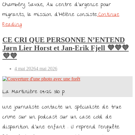
Chambéry. Savoie, Au centre d’urgence pour
migrants, la mission d’Hélène consiste
…Continue
Reading
CE CRI QUE PERSONNE N’ENTEND
Jørn Lier Horst et Jan-Erik Fjell 💜💜💜
💜💜
Posted
4 mai 2026
4 mai 2026
on
La Martinière 04/26 380 p.
Une journaliste contacte un spécialiste de true
crime sur un podcast sur un case cold de
disparition d’une enfant : il reprend l’enquête.