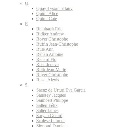
Q
Quay Tyson Tiffany
Quinn Alice
Quinn Cate
R
Reinhardt Eric
Ridker Andrew
Royer Christophe
Ruffin Jean-Christophe
Rule Ann
Renan Antoine
Renard Flo
Rose Jeneva
Roth Jean-Marie
Royer Christophe
Ruset Alexis
S
Saenz de Urturi Eva Garcia
Saussey Jacques
Saimbert Philippe
Salten Félix
Salter James
Saryan Gérard
Scalese Laurent
Signoud Damien