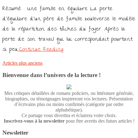
Résumé : Une famille en équilibre La perte
d’équilibre d’un père de famille bouleverse le modèle
de la répartition des tâches du foyer. Après la
perte de son travail qui lui correspondait pourtant
si peu
…Continue Reading
Navigation
Articles plus anciens
des
Bienvenue dans l’univers de la lecture !
articles
Mes critiques détaillées de romans policiers, ou littérature générale,
biographies, ou témoignages inspireront vos lectures. Présentation
d’écrivains plus ou moins confirmés (catégorie par ordre
alphabétique).
Ce partage vous divertira et éclairera votre choix.
Inscrivez-vous à la newsletter
pour être avertis des futurs articles !
Newsletter