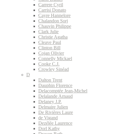
Carrere Cyril
Carrisi Donato
Cayre Hannelore
Chalandon Sorj
Chauvin Philippe
Clark Julie
Christie Agatha
Cleave Paul
Clinton Bill
Cojan Olivier
Connelly Mickael
Cooke C.J.
Crowley Sinéad
D
Dalton Trent
Dauphin Florence
Delacomptée Jean-Michel
Delalande Arnaud
Delaney J.P.
Delmaire Julien
De Rivières Laure
de Vigand
Dezélée Laurence
Dorl Kathy
Draven Beth