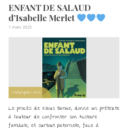
ENFANT DE SALAUD
d’Isabelle Merlet
Posted
1 mars 2025
on
Futuropolis 01/25
Le procès de Klaus Barbie, donne un prétexte
à l’auteur de confronter son histoire
familiale, et surtout paternelle, face à