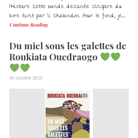
l’Histoire. Cette bande dessinée s’inspire du
livre écrit par S. Chalandon. Pour le fond, je
…
Continue Reading
Du miel sous les galettes de
Roukiata Ouedraogo
Posted
30 octobre 2023
on