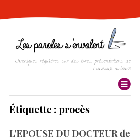
Skip
to
content
Chroniques régulières sur des livres, présentations de
nouveaux auteurs
Étiquette :
procès
L’EPOUSE DU DOCTEUR de