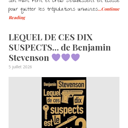
son mari. Fern et Drew s’établissent en Écosse
pour quitter les trépidations urbaines
…Continue
Reading
LEQUEL DE CES DIX
SUSPECTS… de Benjamin
Stevenson
Posted
5 juillet 2026
on