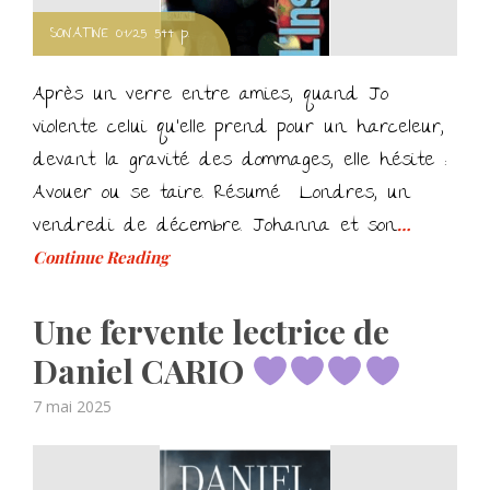
SONATINE 09/25 544 p.
Après un verre entre amies, quand Jo
violente celui qu’elle prend pour un harceleur,
devant la gravité des dommages, elle hésite :
Avouer ou se taire. Résumé Londres, un
vendredi de décembre. Johanna et son
…
Continue Reading
Une fervente lectrice de
Daniel CARIO
Posted
7 mai 2025
on