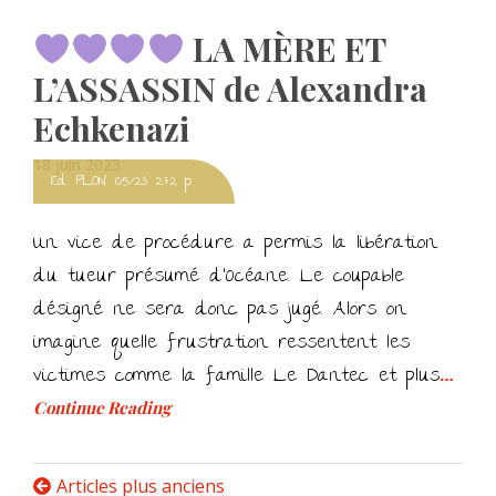
LA MÈRE ET
L’ASSASSIN de Alexandra
Echkenazi
Posted
18 juin 2023
Ed. PLON 05/23 272 p.
on
Un vice de procédure a permis la libération
du tueur présumé d’Océane. Le coupable
désigné ne sera donc pas jugé. Alors on
imagine quelle frustration ressentent les
victimes comme la famille Le Dantec et plus
…
Continue Reading
Navigation
Articles plus anciens