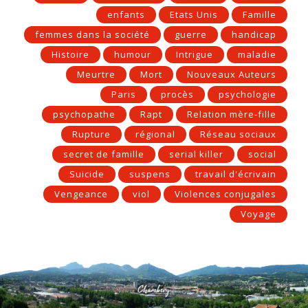
enfants
Etats Unis
Famille
femmes dans la société
guerre
handicap
Histoire
humour
Intrigue
maladie
Meurtre
Mort
Nouveaux Auteurs
Paris
procès
psychologie
psychopathe
Rapt
Relation mère-fille
Rupture
régional
Réseau sociaux
secret de famille
serial killer
social
Suicide
suspens
travail d'écrivain
Vengeance
viol
Violences conjugales
Voyage