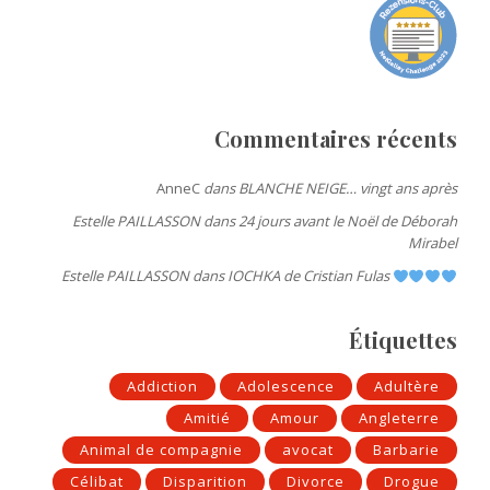
Commentaires récents
AnneC
dans
BLANCHE NEIGE… vingt ans après
Estelle PAILLASSON
dans
24 jours avant le Noël de Déborah
Mirabel
Estelle PAILLASSON
dans
IOCHKA de Cristian Fulas
Étiquettes
Addiction
Adolescence
Adultère
Amitié
Amour
Angleterre
Animal de compagnie
avocat
Barbarie
Célibat
Disparition
Divorce
Drogue