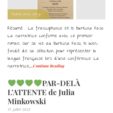
Pocket 03/22 240 p.
Résumé : La francophonie et le Burkina Faso.
La narratrice confirme avec ce premier
roman sur sa vie au Burkina Faso, le bien-
fondé de sa sélection pour représenter la
langue française lors d’une conférence. La
narratrice,
…Continue Reading
PAR-DELÀ
L’ATTENTE de Julia
Minkowski
Posted
31 juillet 2023