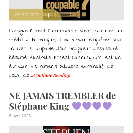
Sonatine 06/26 448 p.
Lorsque Ernest Cunningham vient solliciter un
crédit à la banque, il va devoir enquêter pour
trouver le coupable d’un braqueur assassiné.
Résumé Australie. Ernest Cunningham, est un
écrivain de romans policiers admiratif de
ceux de
…Continue Reading
NE JAMAIS TREMBLER de
Stéphane King
Posted
8 avril 2026
on