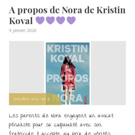
A propos de Nora de Kristin
Koval
Posted
9 janvier 2026
on
Sonatine 01/26 464 p.
Les parents de Nora engagent un avocat
pénaliste pour sa culpabilité avec son
fratricide. Il accepte, au prix de vérités