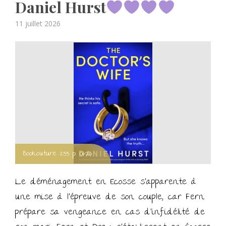
Daniel Hurst
Posted
11 juillet 2026
on
Bookouture 255 p. 01/23
Le déménagement en Ecosse s’apparente à
une mise à l’épreuve de son couple, car Fern
prépare sa vengeance en cas d’infidélité de