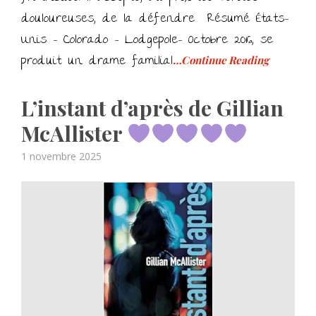
douloureuses, de la défendre Résumé États-
Unis – Colorado – Lodgepole- Octobre 2016, se
produit un drame familial
…Continue Reading
L’instant d’après de Gillian
McAllister
Posted
1 novembre 2025
on