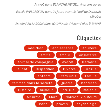
AnneC
dans
BLANCHE NEIGE… vingt ans après
Estelle PAILLASSON
dans
24 jours avant le Noël de Déborah
Mirabel
Estelle PAILLASSON
dans
IOCHKA de Cristian Fulas 💙💙💙💙
Étiquettes
Addiction
Adolescence
Adultère
Amitié
Amour
Angleterre
Animal de compagnie
avocat
Barbarie
Célibat
Disparition
Divorce
Drogue
enfants
Etats Unis
Famille
femmes dans la société
guerre
handicap
Histoire
humour
Intrigue
maladie
Meurtre
Mort
Nouveaux Auteurs
Paris
procès
psychologie