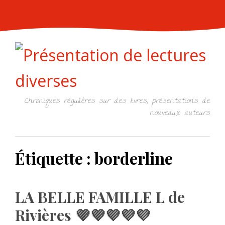
Skip
to
content
Chroniques régulières sur des livres, présentations de
nouveaux auteurs
Étiquette :
borderline
LA BELLE FAMILLE L de
Rivières 💜💜💜💜💜