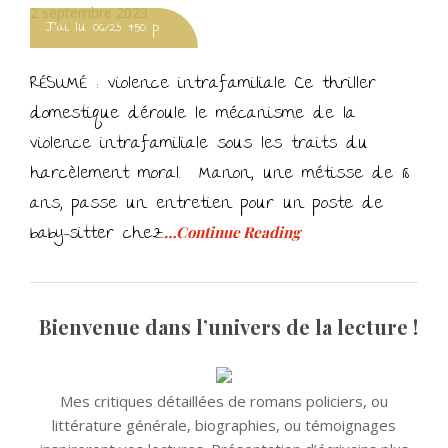
Posted
2 septembre 2023
J'ai lu 06/23 450 p.
on
RÉSUMÉ : violence intrafamiliale Ce thriller
domestique déroule le mécanisme de la
violence intrafamiliale sous les traits du
harcèlement moral. Manon, une métisse de 18
ans, passe un entretien pour un poste de
baby-sitter chez
…Continue Reading
Bienvenue dans l’univers de la lecture !
Mes critiques détaillées de romans policiers, ou
littérature générale, biographies, ou témoignages