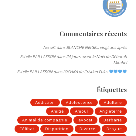
Commentaires récents
AnneC
dans
BLANCHE NEIGE… vingt ans après
Estelle PAILLASSON
dans
24 jours avant le Noël de Déborah
Mirabel
Estelle PAILLASSON
dans
IOCHKA de Cristian Fulas
Étiquettes
Addiction
Adolescence
Adultère
Amitié
Amour
Angleterre
Animal de compagnie
avocat
Barbarie
Célibat
Disparition
Divorce
Drogue