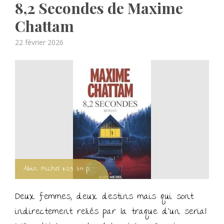
8,2 Secondes de Maxime
Chattam
Posted
22 février 2026
on
Albin Michel 11/25 399 p.
Deux femmes, deux destins mais qui sont
indirectement reliés par la traque d’un serial