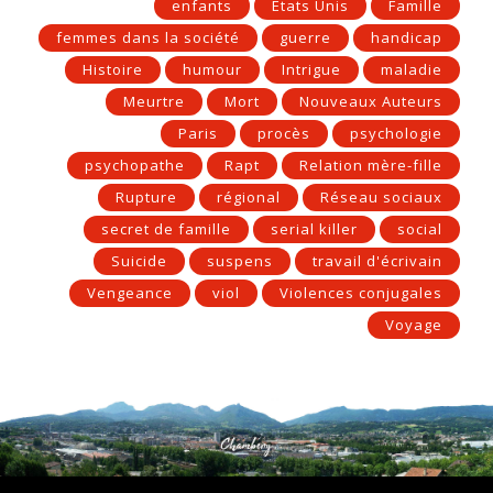
enfants
Etats Unis
Famille
femmes dans la société
guerre
handicap
Histoire
humour
Intrigue
maladie
Meurtre
Mort
Nouveaux Auteurs
Paris
procès
psychologie
psychopathe
Rapt
Relation mère-fille
Rupture
régional
Réseau sociaux
secret de famille
serial killer
social
Suicide
suspens
travail d'écrivain
Vengeance
viol
Violences conjugales
Voyage