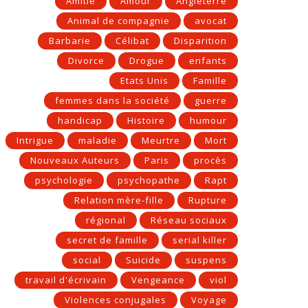
Amitié
Amour
Angleterre
Animal de compagnie
avocat
Barbarie
Célibat
Disparition
Divorce
Drogue
enfants
Etats Unis
Famille
femmes dans la société
guerre
handicap
Histoire
humour
Intrigue
maladie
Meurtre
Mort
Nouveaux Auteurs
Paris
procès
psychologie
psychopathe
Rapt
Relation mère-fille
Rupture
régional
Réseau sociaux
secret de famille
serial killer
social
Suicide
suspens
travail d'écrivain
Vengeance
viol
Violences conjugales
Voyage