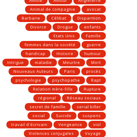
Amitié
Amour
Angleterre
Animal de compagnie
avocat
Barbarie
Célibat
Disparition
Divorce
Drogue
enfants
Etats Unis
Famille
femmes dans la société
guerre
handicap
Histoire
humour
Intrigue
maladie
Meurtre
Mort
Nouveaux Auteurs
Paris
procès
psychologie
psychopathe
Rapt
Relation mère-fille
Rupture
régional
Réseau sociaux
secret de famille
serial killer
social
Suicide
suspens
travail d'écrivain
Vengeance
viol
Violences conjugales
Voyage