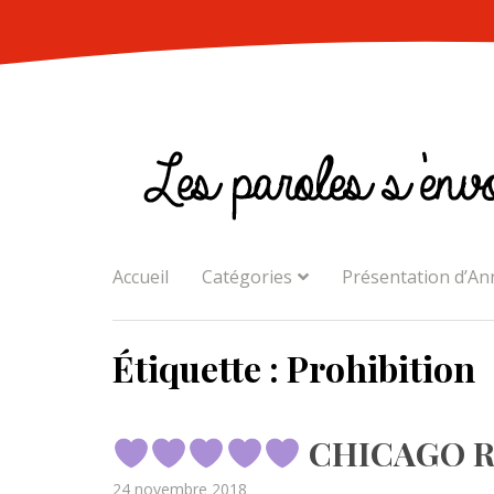
Skip
to
content
Accueil
Catégories
Présentation d’An
Étiquette :
Prohibition
CHICAGO RE
Posted
24 novembre 2018