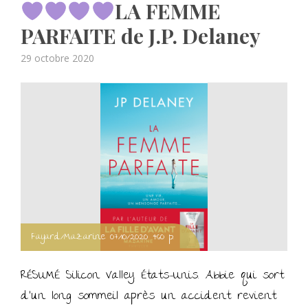
LA FEMME
PARFAITE de J.P. Delaney
Posted
29 octobre 2020
on
Fayard/Mazarine 07/10/2020 460 p.
RÉSUMÉ Silicon Valley. États-Unis. Abbie qui sort
d’un long sommeil après un accident revient