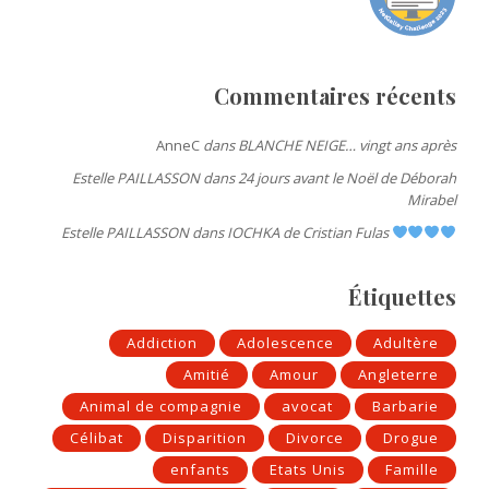
Commentaires récents
AnneC
dans
BLANCHE NEIGE… vingt ans après
Estelle PAILLASSON
dans
24 jours avant le Noël de Déborah
Mirabel
Estelle PAILLASSON
dans
IOCHKA de Cristian Fulas
Étiquettes
Addiction
Adolescence
Adultère
Amitié
Amour
Angleterre
Animal de compagnie
avocat
Barbarie
Célibat
Disparition
Divorce
Drogue
enfants
Etats Unis
Famille