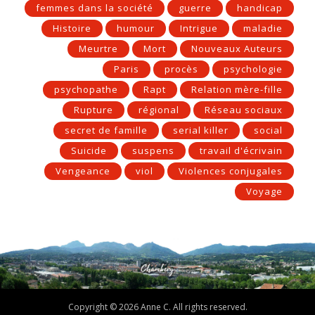
femmes dans la société
guerre
handicap
Histoire
humour
Intrigue
maladie
Meurtre
Mort
Nouveaux Auteurs
Paris
procès
psychologie
psychopathe
Rapt
Relation mère-fille
Rupture
régional
Réseau sociaux
secret de famille
serial killer
social
Suicide
suspens
travail d'écrivain
Vengeance
viol
Violences conjugales
Voyage
Copyright © 2026 Anne C. All rights reserved.