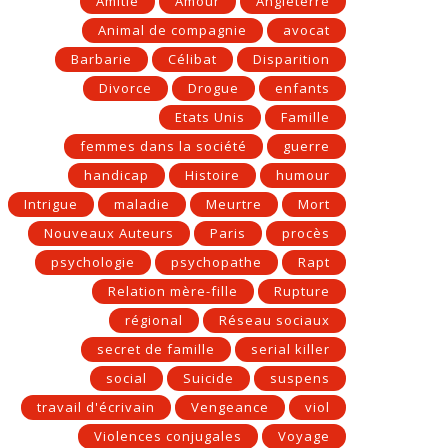
Amitié
Amour
Angleterre
Animal de compagnie
avocat
Barbarie
Célibat
Disparition
Divorce
Drogue
enfants
Etats Unis
Famille
femmes dans la société
guerre
handicap
Histoire
humour
Intrigue
maladie
Meurtre
Mort
Nouveaux Auteurs
Paris
procès
psychologie
psychopathe
Rapt
Relation mère-fille
Rupture
régional
Réseau sociaux
secret de famille
serial killer
social
Suicide
suspens
travail d'écrivain
Vengeance
viol
Violences conjugales
Voyage