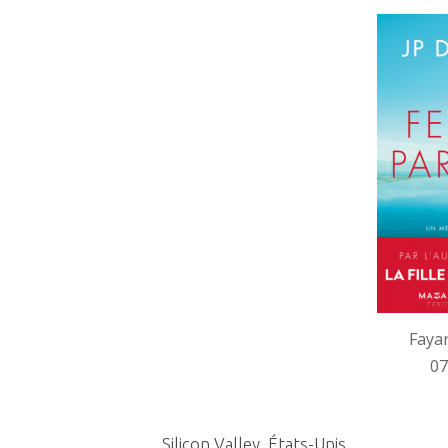
Faya
07
Silicon Valley. États-Unis.