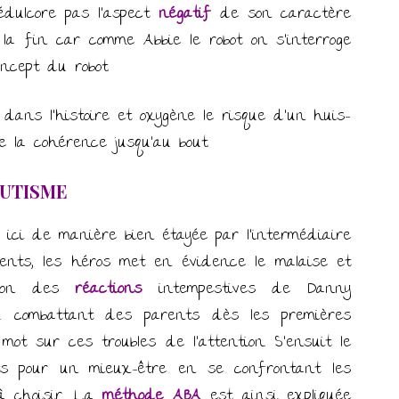
édulcore pas l’aspect
négatif
de son caractère
à la fin car comme Abbie le robot on s’interroge
cept du robot.
 dans l’histoire et oxygène le risque d’un huis-
e la cohérence jusqu’au bout.
AUTISME
ici de manière bien étayée par l’intermédiaire
nts, les héros met en évidence le malaise et
ison des
réactions
intempestives de Danny
u combattant des parents dès les premières
ot sur ces troubles de l’attention. S’ensuit le
 pour un mieux-être en se confrontant les
à choisir. La
méthode ABA
est ainsi expliquée