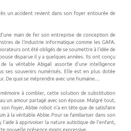
rès un accident revient dans son foyer entourée de
 d’une main de fer son entreprise de conception de
nstres de l’industrie informatique comme les GAFA.
borateurs ont été obligés de se soumettre à l’idée de
pouse disparue il y a quelques années. Ils ont conçu
de la véritable Abigail assortie d’une intelligence
ous ses souvenirs numérisés. Elle est en plus dotée
amour. De quoi se méprendre avec une humaine…
mémoire à combler, c
ette solution de substitution
eau un amour partagé avec son épouse. Malgré tout,
 son foyer, Abbie robot n’a en tête que de satisfaire
à la véritable Abbie. Pour se familiariser dans son
l’aide à apprivoiser la nature autistique de l’enfant,
tte nouvelle présence moins expressive.