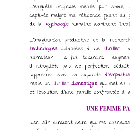
L’enquête originale menée par Abbie,
captivée malgré ma réticence quant au 
de la
psychologie
humaine dominent l’intri
L’imagination productive et la recher
technologies
adaptées à ce
thriller
dé
narrateur – la fin l’éclaircira – augmen
il n’inquiète pas de perfection sédui
l’apprécier. Avec sa capacité
d’empathie
reste un
thriller
domestique
qui met en a
et l’évolution d’une famille confrontée à la
UNE FEMME PAR
Bien sûr diraient ceux qui me connais