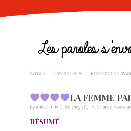
Skip
to
content
Accueil
Catégories
Présentation d’An
LA FEMME PARF
By
AnneC
In
D
,
Delaney J.P.
,
J.P. Delaney
,
Nouveau
RÉSUMÉ