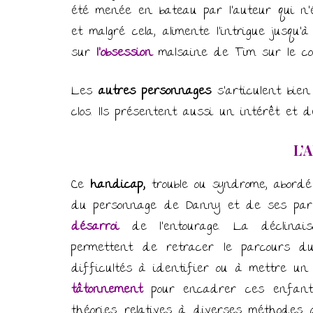
été menée en bateau par l’auteur qui n’
et malgré cela, alimente l’intrigue jusqu’
sur
l’obsession
malsaine de Tim sur le con
Les
autres personnages
s’articulent bien
clos. Ils présentent aussi un intérêt et d
L’
Ce
handicap,
trouble ou syndrome, abordé 
du personnage de Danny et de ses pare
désarroi
de l’entourage. La déclina
permettent de retracer le parcours d
difficultés à identifier ou à mettre un m
tâtonnement
pour encadrer ces enfants
théories relatives à diverses méthodes 