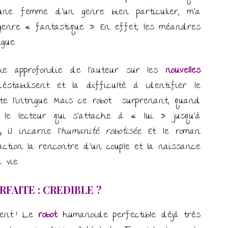
 une femme d’un genre bien particulier, m’a
genre « fantastique ». En effet, les méandres
gue.
che approfondie de l’auteur sur les
nouvelles
stabilisent et la difficulté à identifier le
te l’intrigue. Mais ce robot surprenant, quand
t le lecteur qui s’attache à « lui » jusqu’à
,
il incarne l’
humanité robotisée
. Et le roman
ction la rencontre d’un couple et la naissance
 vie.
FAITE : CREDIBLE ?
sent ! Le
robot
humanoïde perfectible déjà très