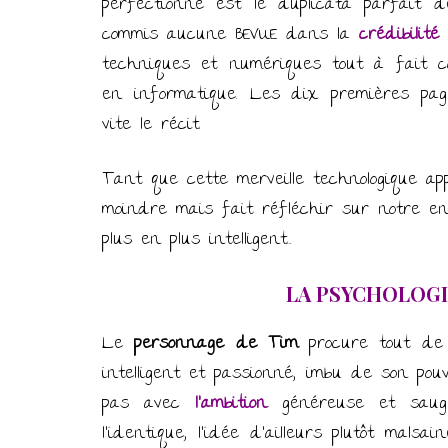
perfectionné est le duplicata parfait d
commis aucune BEVUE dans la
crédibilité
d
techniques et numériques tout à fait co
en informatique. Les dix premières pa
vite le récit.
Tant que cette merveille technologique ap
moindre mais fait réfléchir sur notre e
plus en plus intelligent…
LA PSYCHOLOGI
Le
personnage de Tim
procure tout de
intelligent et passionné, imbu de son pou
pas avec
l’ambition
généreuse et saug
l’identique, l’idée d’ailleurs plutôt mals