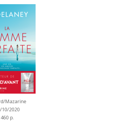
LA
FEMME
PARFAITE
de
J.P.
Delaney
rd/Mazarine
/10/2020
460 p.