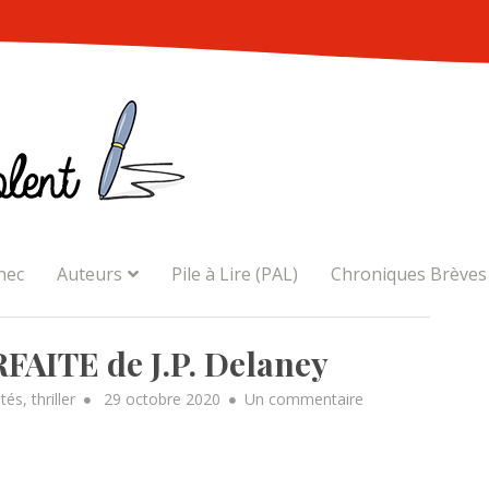
nec
Auteurs
Pile à Lire (PAL)
Chroniques Brèves
AITE de J.P. Delaney
Posted
sur
tés
,
thriller
29 octobre 2020
Un commentaire
on