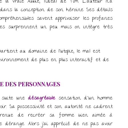
e la vraie Abbie, l’idéal de Tim. L’auteur n’a
ans la conception de son héroïne. Ses détails
mpréhensibles savent apprivoiser les profanes
ges surprennent un peu mais on intègre très
partient au domaine de l’utopie, le mal est
nvironnement de plus en plus interactif et de
E DES PERSONNAGES
 suite une
désagréable
sensation d’un homme
voir. Sa possessivité et son autorité ne cadrent
renue de recréer sa femme bien aimée à
aine dérange. Alors j’ai apprécié de ne pas avoir