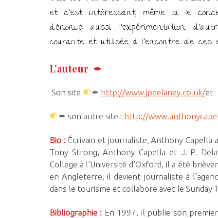
et c’est intéressant, même si le con
dénonce aussi l’expérimentation d’au
courante et utilisée à l’encontre de ces 
L’auteur ✒
Son site
✒
http://www.jpdelaney.co.uk/
et
✒ son autre site :
http://www.anthonycapel
Bio :
Écrivain et journaliste, Anthony Capella
Tony Strong, Anthony Capella et J. P. Delan
College à l’Université d’Oxford, il a été bri
en Angleterre, il devient journaliste à l’agen
dans le tourisme et collabore avec le Sunday Ti
Bibliographie :
En 1997, il publie son premi