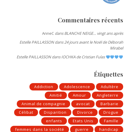
Commentaires récents
AnneC
dans
BLANCHE NEIGE… vingt ans après
Estelle PAILLASSON
dans
24 jours avant le Noël de Déborah
Mirabel
Estelle PAILLASSON
dans
IOCHKA de Cristian Fulas
Étiquettes
Addiction
Adolescence
Adultère
Amitié
Amour
Angleterre
Animal de compagnie
avocat
Barbarie
Célibat
Disparition
Divorce
Drogue
enfants
Etats Unis
Famille
femmes dans la société
guerre
handicap