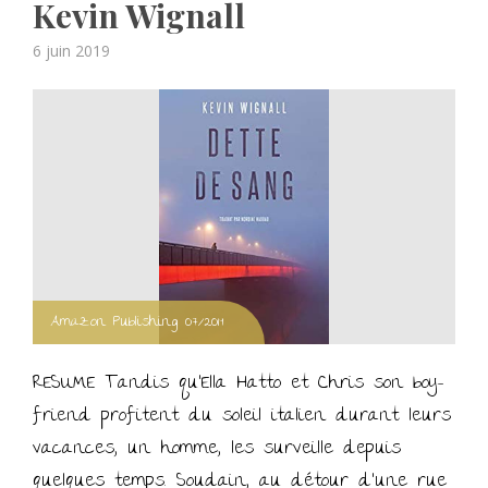
Kevin Wignall
Posted
6 juin 2019
on
Amazon Publishing 07/2019
RESUME Tandis qu’Ella Hatto et Chris son boy-
friend profitent du soleil italien durant leurs
vacances, un homme, les surveille depuis
quelques temps. Soudain, au détour d’une rue