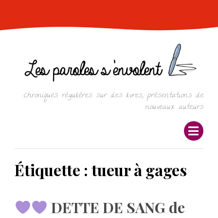
Skip
to
content
Chroniques régulières sur des livres, présentations de
nouveaux auteurs
Étiquette :
tueur à gages
DETTE DE SANG de