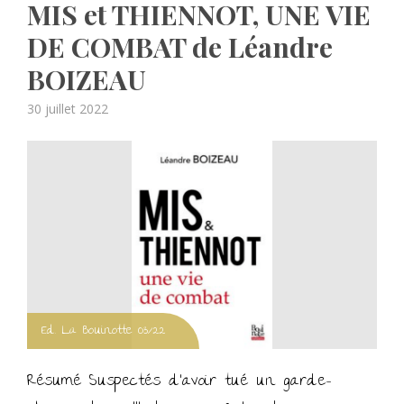
MIS et THIENNOT, UNE VIE
DE COMBAT de Léandre
BOIZEAU
Posted
30 juillet 2022
on
Ed. La Bouinotte 03/22
Résumé Suspectés d’avoir tué un garde-