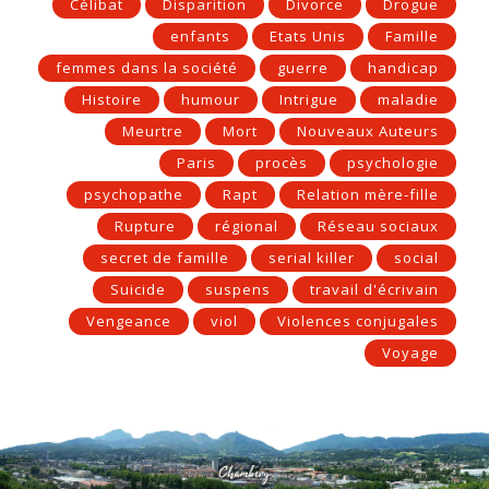
Célibat
Disparition
Divorce
Drogue
enfants
Etats Unis
Famille
femmes dans la société
guerre
handicap
Histoire
humour
Intrigue
maladie
Meurtre
Mort
Nouveaux Auteurs
Paris
procès
psychologie
psychopathe
Rapt
Relation mère-fille
Rupture
régional
Réseau sociaux
secret de famille
serial killer
social
Suicide
suspens
travail d'écrivain
Vengeance
viol
Violences conjugales
Voyage