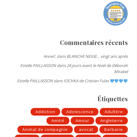
Commentaires récents
AnneC
dans
BLANCHE NEIGE… vingt ans après
Estelle PAILLASSON
dans
24 jours avant le Noël de Déborah
Mirabel
Estelle PAILLASSON
dans
IOCHKA de Cristian Fulas
Étiquettes
Addiction
Adolescence
Adultère
Amitié
Amour
Angleterre
Animal de compagnie
avocat
Barbarie