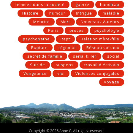
femmes dans la société
guerre
handicap
Histoire
humour
Intrigue
maladie
Meurtre
Mort
Nouveaux Auteurs
Paris
procès
psychologie
psychopathe
Rapt
Relation mère-fille
Rupture
régional
Réseau sociaux
secret de famille
serial killer
social
Suicide
suspens
travail d'écrivain
Vengeance
viol
Violences conjugales
Voyage
Copyright © 2026 Anne C. All rights reserved.