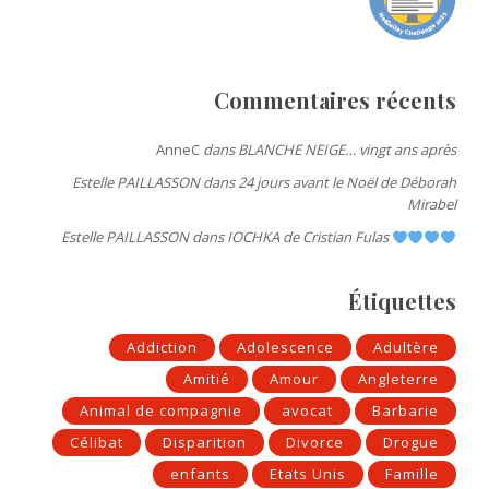
Commentaires récents
AnneC
dans
BLANCHE NEIGE… vingt ans après
Estelle PAILLASSON
dans
24 jours avant le Noël de Déborah
Mirabel
Estelle PAILLASSON
dans
IOCHKA de Cristian Fulas
Étiquettes
Addiction
Adolescence
Adultère
Amitié
Amour
Angleterre
Animal de compagnie
avocat
Barbarie
Célibat
Disparition
Divorce
Drogue
enfants
Etats Unis
Famille