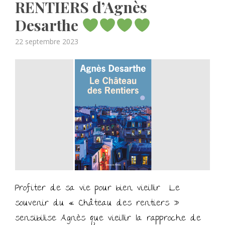
RENTIERS d’Agnès
Desarthe
Posted
22 septembre 2023
on
Profiter de sa vie pour bien vieillir Le
souvenir du « Château des rentiers »
sensibilise Agnès que vieillir la rapproche de