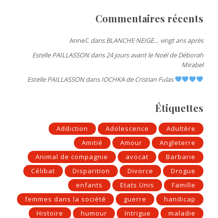
Commentaires récents
AnneC
dans
BLANCHE NEIGE… vingt ans après
Estelle PAILLASSON
dans
24 jours avant le Noël de Déborah
Mirabel
Estelle PAILLASSON
dans
IOCHKA de Cristian Fulas
Étiquettes
Addiction
Adolescence
Adultère
Amitié
Amour
Angleterre
Animal de compagnie
avocat
Barbarie
Célibat
Disparition
Divorce
Drogue
enfants
Etats Unis
Famille
femmes dans la société
guerre
handicap
Histoire
humour
Intrigue
maladie