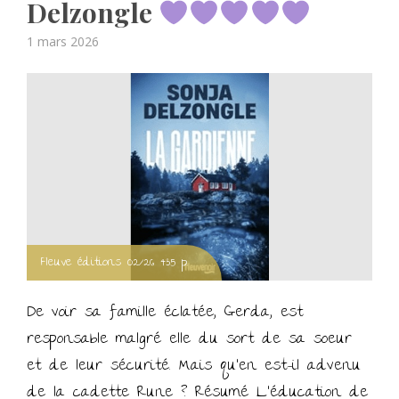
Delzongle
Posted
1 mars 2026
on
Fleuve éditions 02/26 435 p.
De voir sa famille éclatée, Gerda, est
responsable malgré elle du sort de sa soeur
et de leur sécurité. Mais qu’en est-il advenu
de la cadette Rune ? Résumé L’éducation de