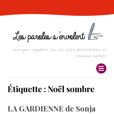
Skip
to
content
Chroniques régulières sur des livres, présentations de
nouveaux auteurs
Étiquette :
Noël sombre
LA GARDIENNE de Sonja