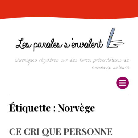
Skip
to
content
Chroniques régulières sur des livres, présentations de
nouveaux auteurs
Étiquette :
Norvège
CE CRI QUE PERSONNE