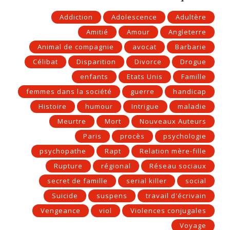
Addiction
Adolescence
Adultère
Amitié
Amour
Angleterre
Animal de compagnie
avocat
Barbarie
Célibat
Disparition
Divorce
Drogue
enfants
Etats Unis
Famille
femmes dans la société
guerre
handicap
Histoire
humour
Intrigue
maladie
Meurtre
Mort
Nouveaux Auteurs
Paris
procès
psychologie
psychopathe
Rapt
Relation mère-fille
Rupture
régional
Réseau sociaux
secret de famille
serial killer
social
Suicide
suspens
travail d'écrivain
Vengeance
viol
Violences conjugales
Voyage