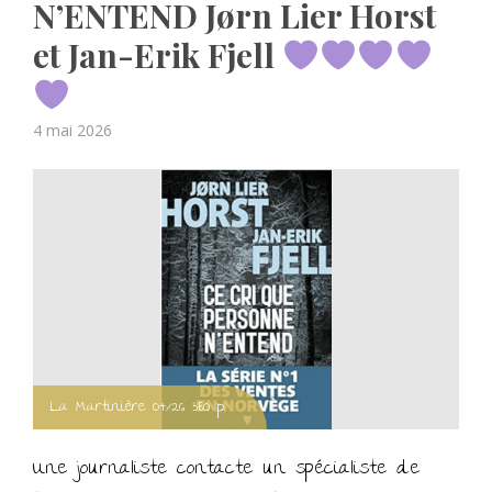
N’ENTEND Jørn Lier Horst
et Jan-Erik Fjell
Posted
4 mai 2026
on
La Martinière 04/26 380 p.
Une journaliste contacte un spécialiste de