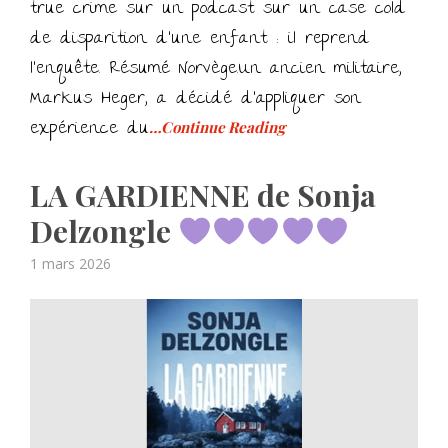
true crime sur un podcast sur un case cold
de disparition d’une enfant : il reprend
l’enquête. Résumé Norvège.Un ancien militaire,
Markus Heger, a décidé d’appliquer son
expérience du
…Continue Reading
LA GARDIENNE de Sonja
Delzongle
Posted
1 mars 2026
on