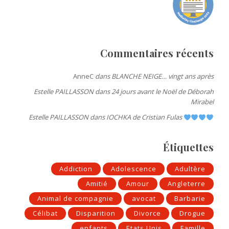
Commentaires récents
AnneC
dans
BLANCHE NEIGE… vingt ans après
Estelle PAILLASSON
dans
24 jours avant le Noël de Déborah
Mirabel
Estelle PAILLASSON
dans
IOCHKA de Cristian Fulas
Étiquettes
Addiction
Adolescence
Adultère
Amitié
Amour
Angleterre
Animal de compagnie
avocat
Barbarie
Célibat
Disparition
Divorce
Drogue
enfants
Etats Unis
Famille