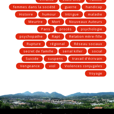
femmes dans la société
guerre
handicap
Histoire
humour
Intrigue
maladie
Meurtre
Mort
Nouveaux Auteurs
Paris
procès
psychologie
psychopathe
Rapt
Relation mère-fille
Rupture
régional
Réseau sociaux
secret de famille
serial killer
social
Suicide
suspens
travail d'écrivain
Vengeance
viol
Violences conjugales
Voyage