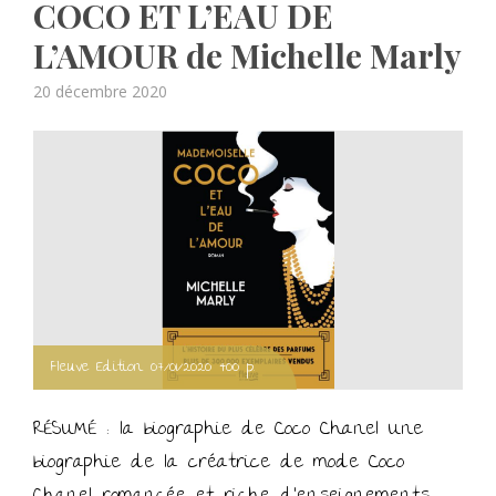
COCO ET L’EAU DE
L’AMOUR de Michelle Marly
Posted
20 décembre 2020
on
Fleuve Edition 07/01/2020 400 p.
RÉSUMÉ : la biographie de Coco Chanel Une
biographie de la créatrice de mode Coco