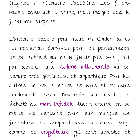
énigmes à résoudre s’accélère. Les flash-
backs éclairent le crime, mais malgré cela le
final m’a surprise.
L’auteure excelle pour nous manipuler dans
les ressentis éprouvés pour les personnages.
De sa légèreté qui ne la flatte pas, Zoé finit
par devenir une
victime attachante
v
u sa
nature très généreuse et empathique. Pour les
autres, on oscille entre les bons et mauvais
sentiments selon l’avancée du récit. La
lâcheté du
mari infidèle
Aidan énerve, on se
méfie de certains pour leur manque de
franchise, on compatit avec d’autres… Bref,
comme les
enquêteurs
qui sont investis et