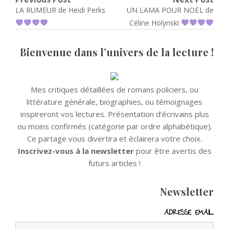
Navigation
Previous
Next
LA RUMEUR de Heidi Perks
UN LAMA POUR NOËL de
de
post:
post:
Céline Holynski
l’article
Bienvenue dans l’univers de la lecture !
Mes critiques détaillées de romans policiers, ou
littérature générale, biographies, ou témoignages
inspireront vos lectures. Présentation d’écrivains plus
ou moins confirmés (catégorie par ordre alphabétique).
Ce partage vous divertira et éclairera votre choix.
Inscrivez-vous à la newsletter
pour être avertis des
futurs articles !
Newsletter
ADRESSE EMAIL