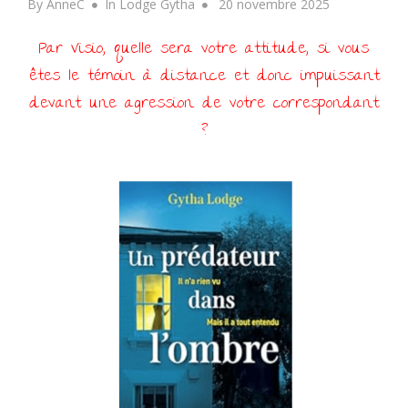
Posted
By
AnneC
In
Lodge Gytha
20 novembre 2025
on
Par Visio, quelle sera votre attitude, si vous
êtes le témoin à distance et donc impuissant
devant une agression de votre correspondant
?