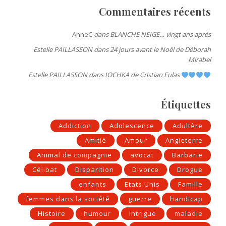
Commentaires récents
AnneC
dans
BLANCHE NEIGE… vingt ans après
Estelle PAILLASSON
dans
24 jours avant le Noël de Déborah
Mirabel
Estelle PAILLASSON
dans
IOCHKA de Cristian Fulas
Étiquettes
Addiction
Adolescence
Adultère
Amitié
Amour
Angleterre
Animal de compagnie
avocat
Barbarie
Célibat
Disparition
Divorce
Drogue
enfants
Etats Unis
Famille
femmes dans la société
guerre
handicap
Histoire
humour
Intrigue
maladie