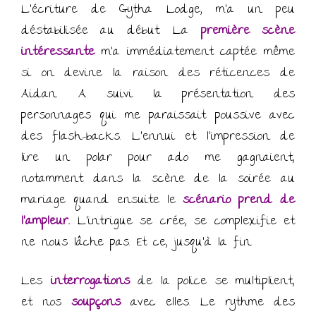
L’écriture de Gytha Lodge, m’a un peu
déstabilisée au début. La
première scène
intéressante
m’a immédiatement captée même
si on devine la raison des réticences de
Aidan. A suivi la présentation des
personnages qui me paraissait poussive avec
des flash-backs. L’ennui et l’impression de
lire un polar pour ado me gagnaient,
notamment dans la scène de la soirée au
mariage quand ensuite le
scénario
prend de
l’ampleur.
L’intrigue se crée, se complexifie et
ne nous lâche pas. Et ce, jusqu’à la fin.
Les
interrogations
de la police se multiplient,
et nos
soupçons
avec elles. Le rythme des