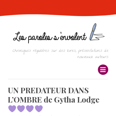
Skip
to
content
Chroniques régulières sur des livres, présentations de
nouveaux auteurs
UN PREDATEUR DANS
L’OMBRE de Gytha Lodge