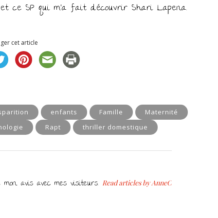
 et ce SP qui m’a fait découvrir Shari Lapena.
ger cet article
sparition
enfants
Famille
Maternité
hologie
Rapt
thriller domestique
ge mon avis avec mes visiteurs.
Read articles by AnneC