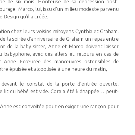
bé de six mois. Honteuse de sa dépression post-
tourage. Marco, lui, issu d’un milieu modeste parvenu
 Design qu’il a créée.
tation chez leurs voisins mitoyens Cynthia et Graham.
e de la soirée d’anniversaire de Graham un repas entre
nt de la baby-sitter, Anne et Marco doivent laisser
u babyphone, avec des allers et retours en cas de
our Anne. Ecœurée des manœuvres ostensibles de
ntre épuisée et alcoolisée à une heure du matin,
devant le constat de la porte d’entrée ouverte.
e lit du bébé est vide. Cora a été kidnappée… peut-
e Anne est convoitée pour en exiger une rançon pour