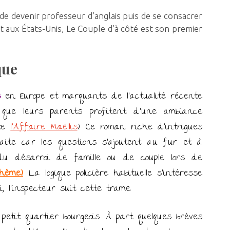
de devenir professeur d’anglais puis de se consacrer
et aux États-Unis, Le Couple d’à côté est son premier
que
s
en Europe et marquants de l’actualité récente
ue leurs parents profitent d’une ambiance
te
l’Affaire Maëllis
). Ce roman riche d’intrigues
aite car les questions s’ajoutent au fur et à
u désarroi de famille ou de couple lors de
hème)
. La logique policière habituelle s’intéresse
i, l’inspecteur suit cette trame.
etit quartier bourgeois. À part quelques brèves