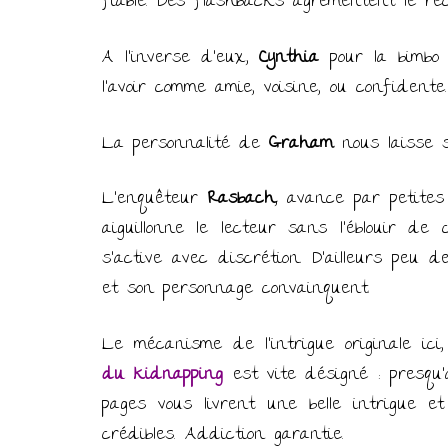
fiable. Des flashbacks agrémentent le réc
A l’inverse d’eux,
Cynthia
pour la bimbo 
l’avoir comme amie, voisine, ou confidente
La personnalité de
Graham
nous laisse 
L’enquêteur
Rasbach
, avance par petites
aiguillonne le lecteur sans l’éblouir de 
s’active avec discrétion. D’ailleurs peu 
et son personnage convainquent.
Le mécanisme de l’intrigue originale ici,
du kidnapping
est vite désigné : presqu’
pages vous livrent une belle intrigue 
crédibles. Addiction garantie.