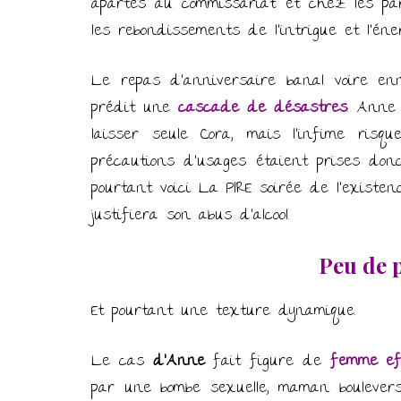
apartés au commissariat et chez les pa
les rebondissements de l’intrigue et l’éner
Le repas d’anniversaire banal voire en
prédit une
cascade de désastres
. Anne 
laisser seule Cora, mais l’infime ris
précautions d’usages étaient prises donc
pourtant voici La PIRE soirée de l’exist
justifiera son abus d’alcool.
Peu de 
Et pourtant une texture dynamique.
Le cas
d’Anne
fait figure de
femme eff
par une bombe sexuelle, maman boulevers