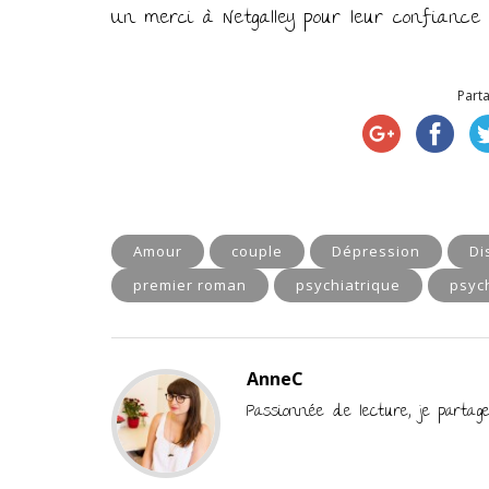
Un merci à Netgalley pour leur confiance
Parta
Amour
couple
Dépression
Di
premier roman
psychiatrique
psyc
AnneC
Passionnée de lecture, je parta