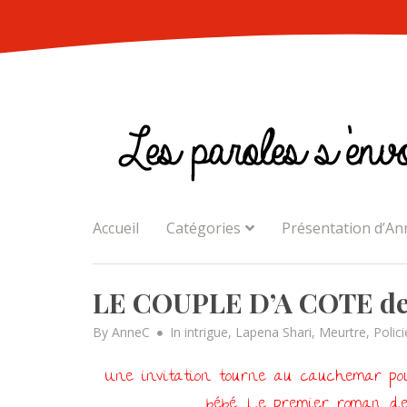
Skip
to
content
Accueil
Catégories
Présentation d’An
LE COUPLE D’A COTE de
By
AnneC
In
intrigue
,
Lapena Shari
,
Meurtre
,
Polici
Une invitation tourne au cauchemar pou
bébé. Le premier roman de 