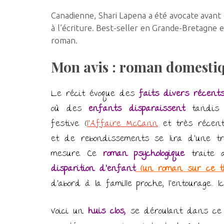
Canadienne, Shari Lapena a été avocate avant 
à l’écriture. Best-seller en Grande-Bretagne 
roman.
Mon avis : roman domesti
Le récit évoque des
faits divers récent
où des
enfants disparaissent
tandis q
festive. (
l’Affaire McCann
et très récen
et de rebondissements se lira d’une tr
mesure. Ce
roman psychologique
traite d
disparition d’enfant
(un roman sur ce t
d’abord à la famille proche, l’entourage… Ic
Voici un
huis clos,
se déroulant dans ce p