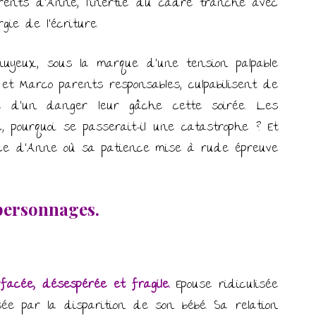
rents d’Anne, l’inertie du cadre tranche avec
gie de l’écriture.
nuyeux, sous la marque d’une tension palpable
et Marco parents responsables, culpabilisent de
que d’un danger leur gâche cette soirée. Les
, pourquoi se passerait-il une catastrophe ? Et
ence d’Anne où sa patience mise à rude épreuve
personnages.
acée, désespérée et fragile.
Epouse ridiculisée
ée par la disparition de son bébé. Sa relation