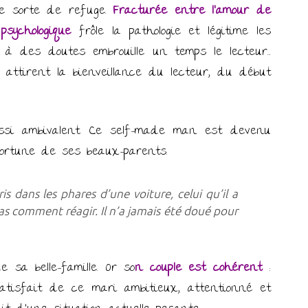
ne sorte de refuge.
Fracturée entre l’amour de
t
psychologique
frôle la pathologie et légitime les
e à des doutes embrouille un temps le lecteur…
attirent la bienveillance du lecteur, du début
ussi ambivalent. Ce self-made man est devenu
fortune de ses beaux-parents.
s dans les phares d’une voiture, celui qu’il a
t pas comment réagir. Il n’a jamais été doué pour
sa belle-famille. Or so
n couple est cohérent
:
atisfait de ce mari ambitieux, attentionné et