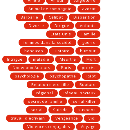
Amitié
Amour
Angleterre
Animal de compagnie
avocat
Barbarie
Célibat
Disparition
Divorce
Drogue
enfants
Etats Unis
Famille
femmes dans la société
guerre
handicap
Histoire
humour
Intrigue
maladie
Meurtre
Mort
Nouveaux Auteurs
Paris
procès
psychologie
psychopathe
Rapt
Relation mère-fille
Rupture
régional
Réseau sociaux
secret de famille
serial killer
social
Suicide
suspens
travail d'écrivain
Vengeance
viol
Violences conjugales
Voyage