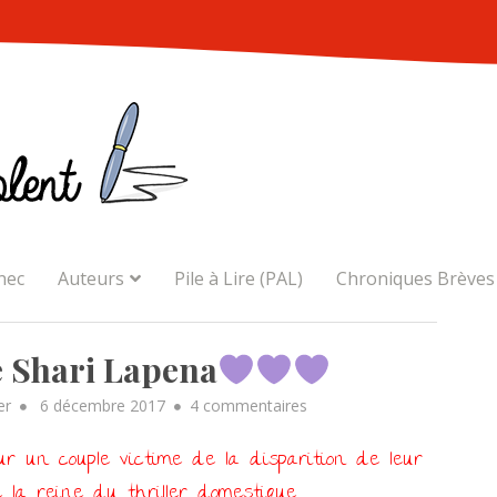
nec
Auteurs
Pile à Lire (PAL)
Chroniques Brèves
 Shari Lapena
Posted
sur
er
6 décembre 2017
4 commentaires
on
LE
r un couple victime de la disparition de leur
COUPLE
D’A
la reine du thriller domestique.