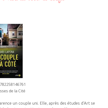
COTE
de
Shari
Lapena
9782258146761
sses de la Cité
ence un couple uni. Elle, après des études d’Art se