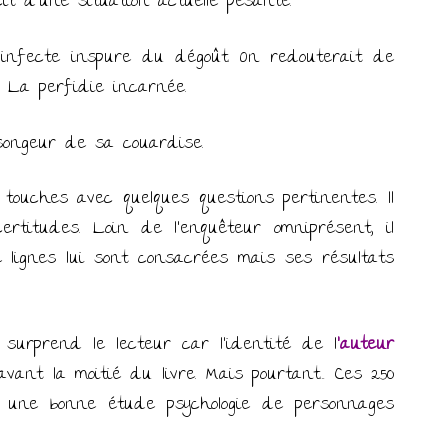
it d’une situation actuelle pesante.
infecte inspure du dégoût. On redouterait de
. La perfidie incarnée.
songeur de sa couardise.
 touches avec quelques questions pertinentes. Il
certitudes. Loin de l’enquêteur omniprésent, il
de lignes lui sont consacrées mais ses résultats
 surprend le lecteur car l’identité de l
’auteur
avant la moitié du livre. Mais pourtant… Ces 250
et une bonne étude psychologie de personnages