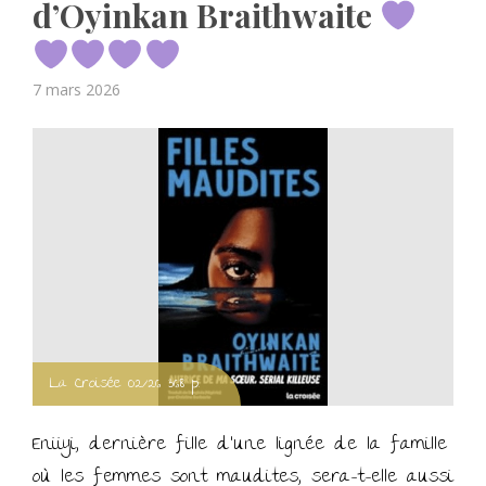
d’Oyinkan Braithwaite
Posted
7 mars 2026
on
La Croisée 02/26 368 p.
Eniiyi, dernière fille d’une lignée de la famille
où les femmes sont maudites, sera-t-elle aussi