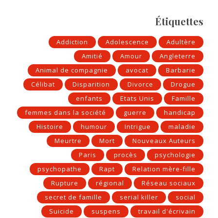
Étiquettes
Addiction
Adolescence
Adultère
Amitié
Amour
Angleterre
Animal de compagnie
avocat
Barbarie
Célibat
Disparition
Divorce
Drogue
enfants
Etats Unis
Famille
femmes dans la société
guerre
handicap
Histoire
humour
Intrigue
maladie
Meurtre
Mort
Nouveaux Auteurs
Paris
procès
psychologie
psychopathe
Rapt
Relation mère-fille
Rupture
régional
Réseau sociaux
secret de famille
serial killer
social
Suicide
suspens
travail d'écrivain