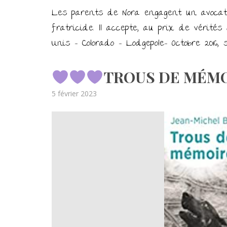
Les parents de Nora engagent un avocat p
fratricide. Il accepte, au prix de vérit
Unis – Colorado – Lodgepole- Octobre 2016,
TROUS DE MÉMOI
Posted
5 février 2023
on