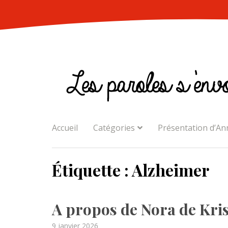
Skip
to
content
Accueil
Catégories
Présentation d’An
Étiquette :
Alzheimer
A propos de Nora de Kri
Posted
9 janvier 2026