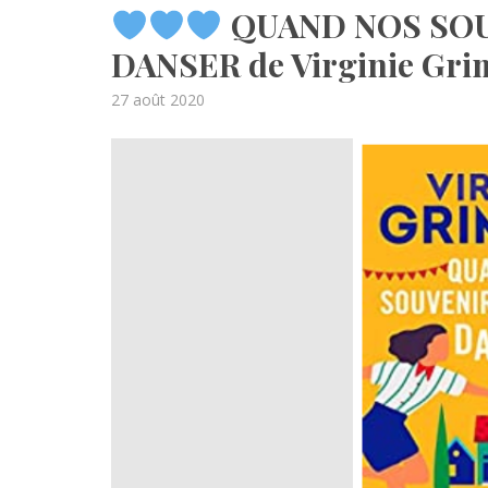
QUAND NOS SOU
DANSER de Virginie Gri
Posted
27 août 2020
on