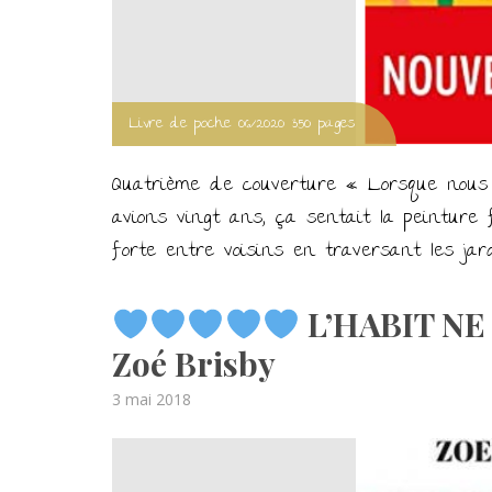
Livre de poche 06/2020 350 pages
Quatrième de couverture « Lorsque nous
avions vingt ans, ça sentait la peinture 
forte entre voisins en traversant les jar
L’HABIT NE
Zoé Brisby
Posted
3 mai 2018
on