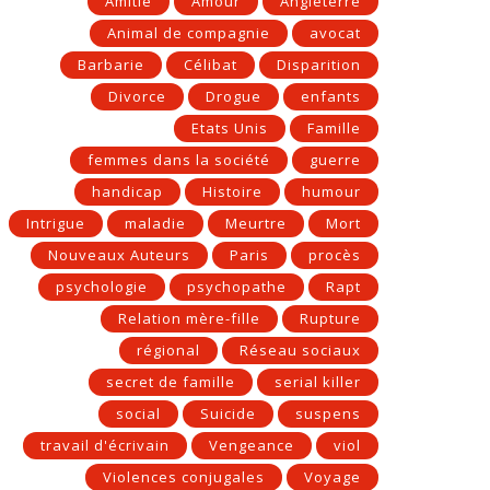
Amitié
Amour
Angleterre
Animal de compagnie
avocat
Barbarie
Célibat
Disparition
Divorce
Drogue
enfants
Etats Unis
Famille
femmes dans la société
guerre
handicap
Histoire
humour
Intrigue
maladie
Meurtre
Mort
Nouveaux Auteurs
Paris
procès
psychologie
psychopathe
Rapt
Relation mère-fille
Rupture
régional
Réseau sociaux
secret de famille
serial killer
social
Suicide
suspens
travail d'écrivain
Vengeance
viol
Violences conjugales
Voyage