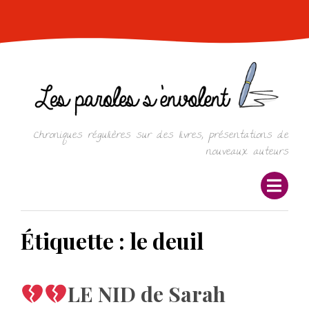
Skip
to
content
Chroniques régulières sur des livres, présentations de
nouveaux auteurs
Étiquette :
le deuil
LE NID de Sarah