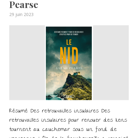
Pearse
Posted
29 juin 2023
on
Résumé Des retrouvailles insulaires Des
retrouvailles insulaires pour renouer des liens
tournent au cauchemar sous un fond de