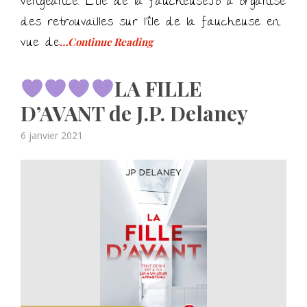
vengeance. L’île de la faucheuseJo a organisé
des retrouvailles sur l’île de la faucheuse en
vue de
…Continue Reading
LA FILLE
D’AVANT de J.P. Delaney
Posted
6 janvier 2021
on