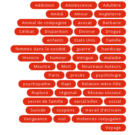
Addiction
Adolescence
Adultère
Amitié
Amour
Angleterre
Animal de compagnie
avocat
Barbarie
Célibat
Disparition
Divorce
Drogue
enfants
Etats Unis
Famille
femmes dans la société
guerre
handicap
Histoire
humour
Intrigue
maladie
Meurtre
Mort
Nouveaux Auteurs
Paris
procès
psychologie
psychopathe
Rapt
Relation mère-fille
Rupture
régional
Réseau sociaux
secret de famille
serial killer
social
Suicide
suspens
travail d'écrivain
Vengeance
viol
Violences conjugales
Voyage