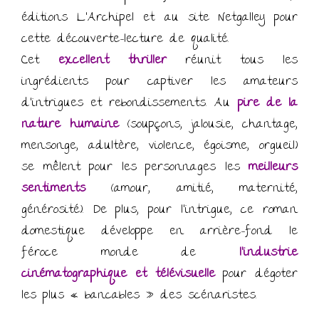
éditions L’Archipel et au site Netgalley pour
cette découverte-lecture de qualité.
Cet
excellent thriller
réunit tous les
ingrédients pour captiver les amateurs
d’intrigues et rebondissements. Au
pire de la
nature humaine
(soupçons, jalousie, chantage,
mensonge, adultère, violence, égoïsme, orgueil)
se mêlent pour les personnages les
meilleurs
sentiments
(amour, amitié, maternité,
générosité). De plus, pour l’intrigue, ce roman
domestique développe en arrière-fond le
féroce monde de
l’industrie
cinématographique et télévisuelle
pour dégoter
les plus « bancables » des scénaristes.