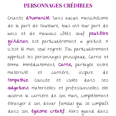
PERSONNAGES CRÉDIBLES
Criants
d’humanité.
Sans aucun manichéisme
de la part de l’auteure, tous ont leur part de
bons et de mauvais côtés sauf
pe
ut-être
qu’Adrian
est particulièrement « gratiné »
(c’est là mon seul regret). J’ai particulièrement
apprécié les personnages principaux, Carrie et
Emma. Immédiatement,
Carrie,
partagée entre
maternité et carrière, inspire de
l’empathie.
Coincée et isolée dans ses
obligations
maternelles et professionnelles elle
observe la carrière de son mari, complètement
étranger à son devoir familial qui se complaît
dans son
égoïsme créatif.
Alors quand dans