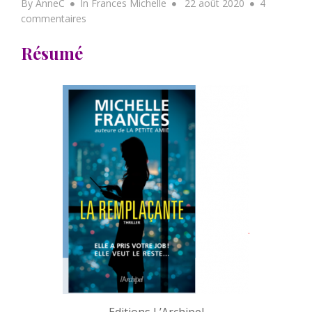
Posted
By
AnneC
In
Frances Michelle
22 août 2020
4
sur
on
commentaires
Résumé
LA
REMPLAÇANTE
de
Michelle
Frances