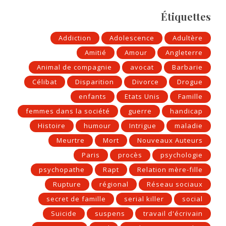
Étiquettes
Addiction
Adolescence
Adultère
Amitié
Amour
Angleterre
Animal de compagnie
avocat
Barbarie
Célibat
Disparition
Divorce
Drogue
enfants
Etats Unis
Famille
femmes dans la société
guerre
handicap
Histoire
humour
Intrigue
maladie
Meurtre
Mort
Nouveaux Auteurs
Paris
procès
psychologie
psychopathe
Rapt
Relation mère-fille
Rupture
régional
Réseau sociaux
secret de famille
serial killer
social
Suicide
suspens
travail d'écrivain