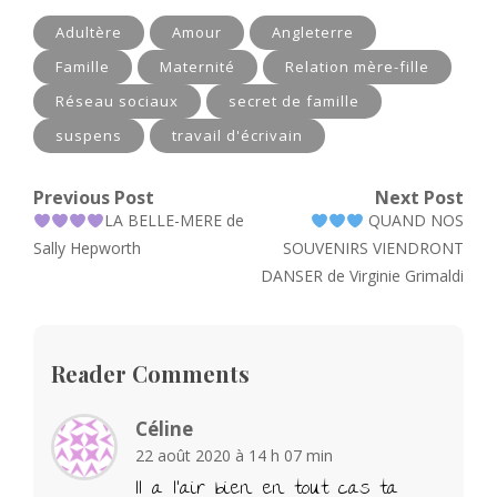
Adultère
Amour
Angleterre
Famille
Maternité
Relation mère-fille
Réseau sociaux
secret de famille
suspens
travail d'écrivain
Navigation
Previous Post
Next Post
Previous
Next
LA BELLE-MERE de
QUAND NOS
de
post:
post:
Sally Hepworth
SOUVENIRS VIENDRONT
l’article
DANSER de Virginie Grimaldi
Reader Comments
Céline
22 août 2020 à 14 h 07 min
Il a l’air bien en tout cas ta