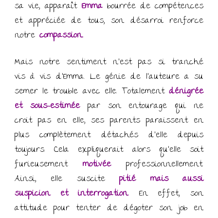
sa vie, apparaît
Emma
bourrée de compétences
et appréciée de tous, son désarroi renforce
notre
compassion.
Mais notre sentiment n’est pas si tranché
vis à vis d’Emma. Le génie de l’auteure a su
semer le trouble avec elle. Totalement
dénigrée
et sous-estimée
par son entourage qui ne
croit pas en elle, ses parents paraissent en
plus complètement détachés d’elle depuis
toujours. Cela expliquerait alors qu’elle soit
furieusement
motivée
professionnellement.
Ainsi, elle suscite
pitié mais aussi
suspicion
et interrogation
.
En effet, son
attitude pour tenter de dégoter son job en