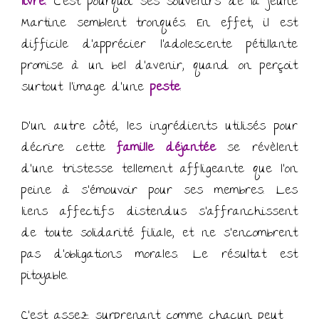
livre.
C’est pourquoi ses souvenirs de la jeune
Martine semblent tronqués. En effet, il est
difficile d’apprécier l’adolescente pétillante
promise à un bel d’avenir, quand on perçoit
surtout l’image d’une
peste
.
D’un autre côté, les ingrédients utilisés pour
décrire cette
famille déjantée
se révèlent
d’une tristesse tellement affligeante que l’on
peine à s’émouvoir pour ses membres. Les
liens affectifs distendus s’affranchissent
de toute solidarité filiale, et ne s’encombrent
pas d’obligations morales. Le résultat est
pitoyable.
C’est assez surprenant comme chacun peut