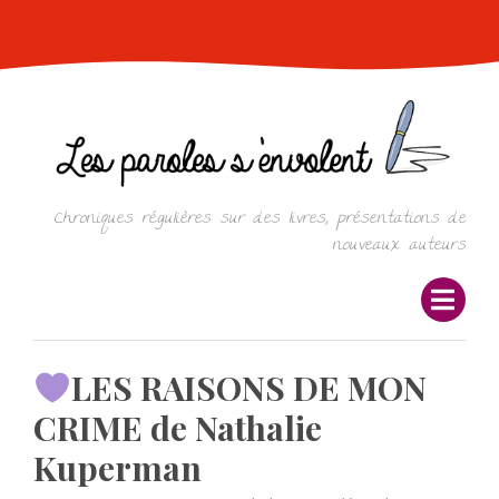
Skip
to
content
Chroniques régulières sur des livres, présentations de
nouveaux auteurs
LES RAISONS DE MON
CRIME de Nathalie
Kuperman