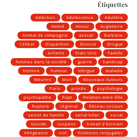
Étiquettes
Addiction
Adolescence
Adultère
Amitié
Amour
Angleterre
Animal de compagnie
avocat
Barbarie
Célibat
Disparition
Divorce
Drogue
enfants
Etats Unis
Famille
femmes dans la société
guerre
handicap
Histoire
humour
Intrigue
maladie
Meurtre
Mort
Nouveaux Auteurs
Paris
procès
psychologie
psychopathe
Rapt
Relation mère-fille
Rupture
régional
Réseau sociaux
secret de famille
serial killer
social
Suicide
suspens
travail d'écrivain
Vengeance
viol
Violences conjugales