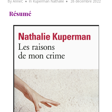
Posted
By
AnneC
In
Kuperman Nathalie
26 décembre 2022
on
Résumé