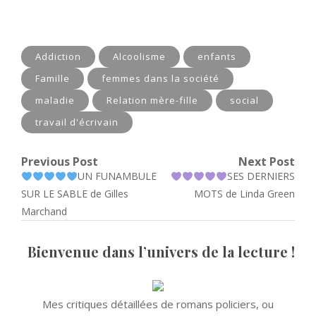
Addiction
Alcoolisme
enfants
Famille
femmes dans la société
maladie
Relation mère-fille
social
travail d'écrivain
Navigation
Previous Post
Next Post
Previous
Next
UN FUNAMBULE
SES DERNIERS
de
post:
post:
SUR LE SABLE de Gilles
MOTS de Linda Green
l’article
Marchand
Bienvenue dans l’univers de la lecture !
Mes critiques détaillées de romans policiers, ou