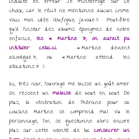
induite en erreur. Je m’interroge sur ce
choix, car le récit ne mentionne aucun crime.
Voici mon idée (
loufoque
, j’avoue !) : Peut-être
qu’à l’instar des albums éponymes de notre
enfance,
les « Martine », on aurait pu
intituler celui-ci
: « Martine devient
alcoolique », ou « Martine attend les
allocations » :).
Ici, très noir, l’ouvrage me laisse un goût amer.
On ressent un
malaise
de bout en bout. De
plus, la vénération de l’héroïne pour sa
cousine Martine se comprend mal. Vu le
personnage, l’on se questionne alors encore
plus sur cette volonté de lui
consacrer un