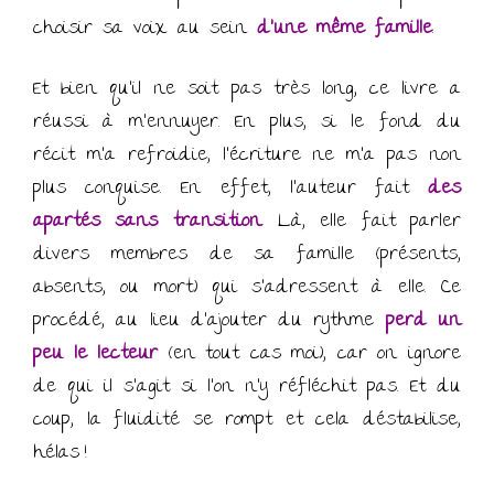
choisir sa voix au sein
d’une même famille
.
Et bien qu’il ne soit pas très long, ce livre a
réussi à m’ennuyer. En plus, si le fond du
récit m’a refroidie, l’écriture ne m’a pas non
plus conquise. En effet, l’auteur fait
des
apartés sans transition
. Là, elle fait parler
divers membres de sa famille (présents,
absents, ou mort) qui s’adressent à elle. Ce
procédé, au lieu d’ajouter du rythme
perd un
peu le lecteur
(en tout cas moi), car on ignore
de qui il s’agit si l’on n’y réfléchit pas. Et du
coup, la fluidité se rompt et cela déstabilise,
hélas !