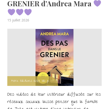
GRENIER d’Andrea Mara
Posted
15 juillet 2026
on
Mera éditions 10/25 380 p.
Des vidéos de leur intérieur diffusée sur les
réseaux sociaux laisse penser que la famille