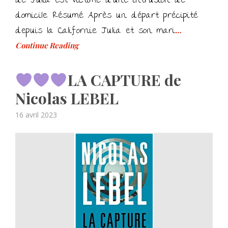
de Julia est victime d’une intrusion de
domicile. Résumé Après un départ précipité
depuis la Californie Julia et son mari
…
Continue Reading
LA CAPTURE de
Nicolas LEBEL
Posted
16 avril 2023
on