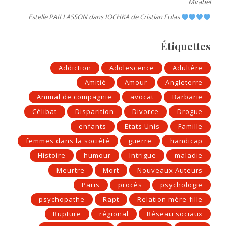
Mirabel
Estelle PAILLASSON
dans
IOCHKA de Cristian Fulas
Étiquettes
Addiction
Adolescence
Adultère
Amitié
Amour
Angleterre
Animal de compagnie
avocat
Barbarie
Célibat
Disparition
Divorce
Drogue
enfants
Etats Unis
Famille
femmes dans la société
guerre
handicap
Histoire
humour
Intrigue
maladie
Meurtre
Mort
Nouveaux Auteurs
Paris
procès
psychologie
psychopathe
Rapt
Relation mère-fille
Rupture
régional
Réseau sociaux