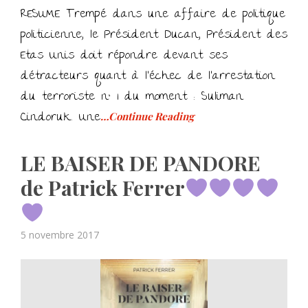
RESUME Trempé dans une affaire de politique
politicienne, le Président Ducan, Président des
Etas Unis doit répondre devant ses
détracteurs quant à l’échec de l’arrestation
du terroriste n° 1 du moment : Suliman
Cindoruk. Une
…Continue Reading
LE BAISER DE PANDORE
de Patrick Ferrer
Posted
5 novembre 2017
on