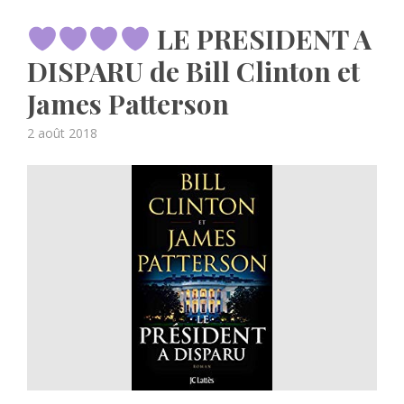
LE PRESIDENT A
DISPARU de Bill Clinton et
James Patterson
Posted
2 août 2018
on