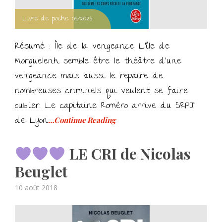
Livre de poche 03/2023
Résumé : Île de la vengeance L’île de
Morguelenh semble être le théâtre d’une
vengeance mais aussi le repaire de
nombreuses criminels qui veulent se faire
oublier. Le capitaine Roméro arrive du SRPJ
de Lyon
…Continue Reading
LE CRI de Nicolas
Beuglet
Posted
10 août 2018
on