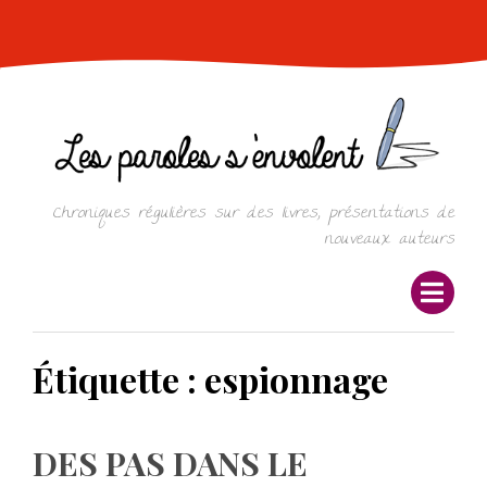
Skip
to
content
Chroniques régulières sur des livres, présentations de
nouveaux auteurs
Étiquette :
espionnage
DES PAS DANS LE