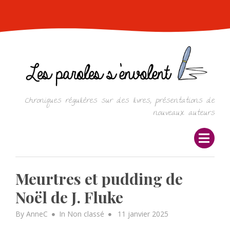
Skip
to
content
Chroniques régulières sur des livres, présentations de
nouveaux auteurs
Meurtres et pudding de
Noël de J. Fluke
Posted
By
AnneC
In
Non classé
11 janvier 2025
on