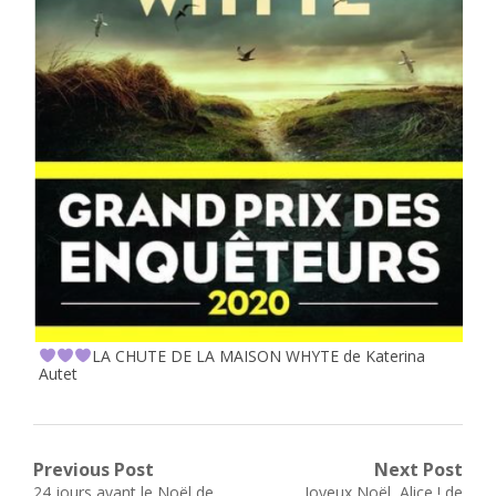
LA CHUTE DE LA MAISON WHYTE de Katerina
Autet
Navigation
Previous Post
Next Post
Previous
Next
24 jours avant le Noël de
Joyeux Noël, Alice ! de