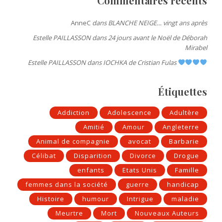
Commentaires récents
AnneC
dans
BLANCHE NEIGE… vingt ans après
Estelle PAILLASSON
dans
24 jours avant le Noël de Déborah
Mirabel
Estelle PAILLASSON
dans
IOCHKA de Cristian Fulas
Étiquettes
Addiction
Adolescence
Adultère
Amitié
Amour
Angleterre
Animal de compagnie
avocat
Barbarie
Célibat
Disparition
Divorce
Drogue
enfants
Etats Unis
Famille
femmes dans la société
guerre
handicap
Histoire
humour
Intrigue
maladie
Meurtre
Mort
Nouveaux Auteurs