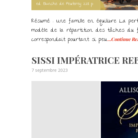
ed. Blanche de Peuterey 228 p.
Résumé : Une famille en équilibre La pert
modèle de la répartition des tâches du fo
correspondait pourtant si peu
…Continue Re
SISSI IMPÉRATRICE REB
Posted
7 septembre 2023
on