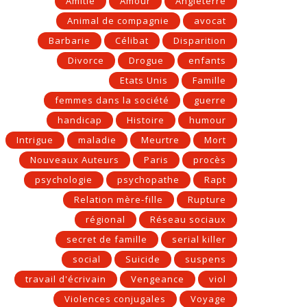
Amitié
Amour
Angleterre
Animal de compagnie
avocat
Barbarie
Célibat
Disparition
Divorce
Drogue
enfants
Etats Unis
Famille
femmes dans la société
guerre
handicap
Histoire
humour
Intrigue
maladie
Meurtre
Mort
Nouveaux Auteurs
Paris
procès
psychologie
psychopathe
Rapt
Relation mère-fille
Rupture
régional
Réseau sociaux
secret de famille
serial killer
social
Suicide
suspens
travail d'écrivain
Vengeance
viol
Violences conjugales
Voyage