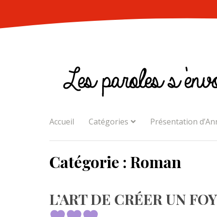
Skip
to
content
Accueil
Catégories
Présentation d’An
Catégorie :
Roman
L’ART DE CRÉER UN FOY