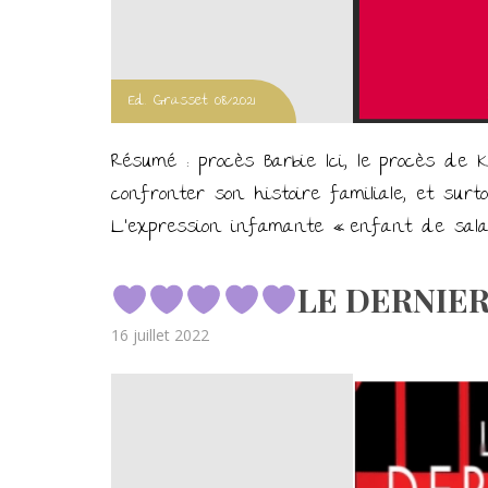
Ed. Grasset 08/2021
Résumé : procès Barbie Ici, le procès de 
confronter son histoire familiale, et surtou
L’expression infamante « enfant de salau
LE DERNIER 
Posted
16 juillet 2022
on