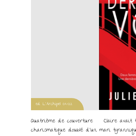
ed. L'Archipel 07/22
Quatrième de couverture Claire avait tou
charismatique doublé d’un mari tyranniqu