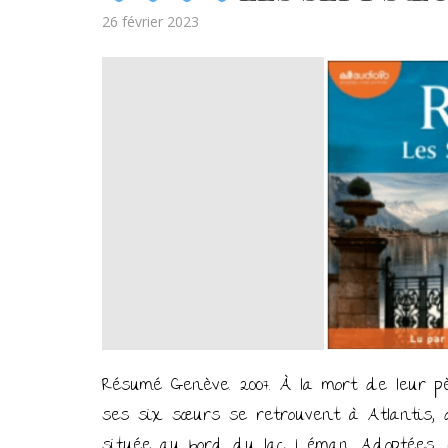
Posted
26 février 2023
on
Résumé Genève. 2007. À la mort de leur pè
ses six sœurs se retrouvent à Atlantis,
située au bord du lac Léman. Adoptées
…