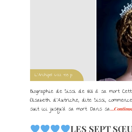
L'Archipel 6/22 435 p.
Biographie de Sissi de 1868 à sa mort Cet
Élisabeth d’Autriche, dite Sissi, commence 
suit ici jusqu’à sa mort. Dans sa
…Continue
LES SEPT SŒUR