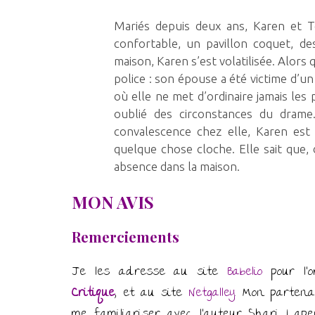
Mariés depuis deux ans, Karen et T
confortable, un pavillon coquet, de
maison, Karen s’est volatilisée. Alors 
police : son épouse a été victime d’u
où elle ne met d’ordinaire jamais les 
oublié des circonstances du drame
convalescence chez elle, Karen est
quelque chose cloche. Elle sait que, 
absence dans la maison.
MON AVIS
Remerciements
Je les adresse au site
Babelio
pour l’
Critique
, et au site
Netgalley
. Mon parten
me familiariser avec l’auteur Shari Lape