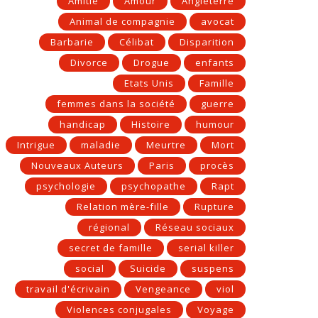
Amitié
Amour
Angleterre
Animal de compagnie
avocat
Barbarie
Célibat
Disparition
Divorce
Drogue
enfants
Etats Unis
Famille
femmes dans la société
guerre
handicap
Histoire
humour
Intrigue
maladie
Meurtre
Mort
Nouveaux Auteurs
Paris
procès
psychologie
psychopathe
Rapt
Relation mère-fille
Rupture
régional
Réseau sociaux
secret de famille
serial killer
social
Suicide
suspens
travail d'écrivain
Vengeance
viol
Violences conjugales
Voyage