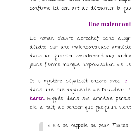
confirme ici son art de détourner la quié
Une malencont
Le roman s’ouvre derechef sans disg
déboite sur une malencontreuse amnésie 
dans un quartier socialement aux antipo
jeune femme marque l’improvisation de c
Et le mystère s’épaissit encore avec
le
dans une rue adjacente de l’accident. T
Karen
bloquée dans son amnésie persista
elle la tait, de penser que quelqu’un vie
« Elle se rappelle sa peur. Toutes