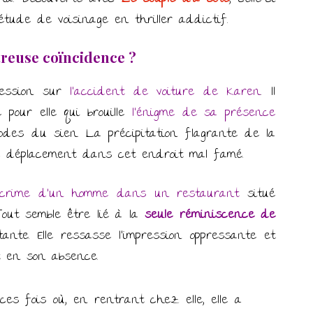
tude de voisinage en thriller addictif.
reuse coïncidence ?
ression sur
l’accident de voiture de Karen
. Il
pour elle qui brouille
l’énigme de sa présence
des du sien. La précipitation flagrante de la
e déplacement dans cet endroit mal famé.
 crime d’un homme dans un restaurant
situé
out semble être lié à la
seule
réminiscence de
nte. Elle ressasse l’impression oppressante et
nt en son absence.
 ces fois où, en rentrant chez elle, elle a