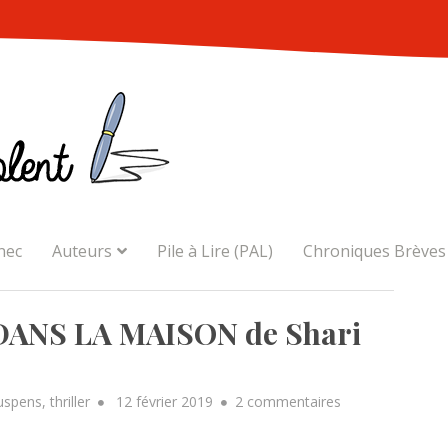
nec
Auteurs
Pile à Lire (PAL)
Chroniques Brèves
ANS LA MAISON de Shari
Posted
sur
uspens
,
thriller
12 février 2019
2 commentaires
on