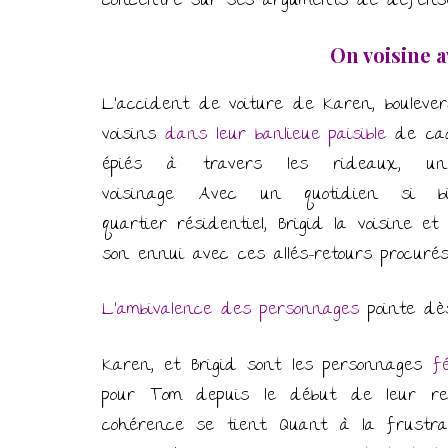
concentré sur ses arguments de défense
On voisine a
L’accident de voiture de Karen, boulev
voisins
dans leur banlieue paisible
de cad
épiés à travers les rideaux, 
voisinage. Avec un quotidien si 
quartier résidentiel, Brigid la voisine e
son ennui avec ces allés-retours procurés
L’ambivalence des personnages
pointe dès
Karen, et Brigid sont les personnages
f
pour Tom depuis le début de leur re
cohérence se tient. Quant à la frustra