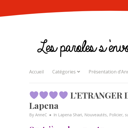
Skip
to
content
Accueil
Catégories
Présentation d’An
L’ETRANGER D
Lapena
By
AnneC
In
Lapena Shari
,
Nouveautés
,
Policier
,
s