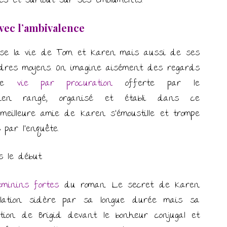
s et surtout sur ses émoluments.
vec l’ambivalence
erse la vie de Tom et Karen mais aussi de ses
res moyens. On imagine aisément des regards
une
vie par procuration
offerte par le
bien rangé, organisé et établi dans ce
t meilleure amie de Karen s’émoustille et trompe
 par l’enquête.
 le début.
éminins fortes
du roman. Le secret de Karen
lation sidère par sa longue durée mais sa
tion de Brigid devant le bonheur conjugal et