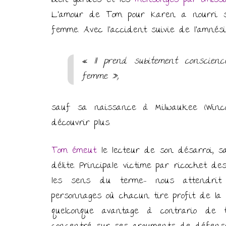
bien gardés et les
mensonges par omiss
L’amour de Tom pour Karen a nourri s
femme. Avec l’accident suivie de l’amnési
« Il prend subitement conscien
femme »,
sauf sa naissance à Milwaukee (Winco
découvrir plus.
Tom émeut
le lecteur de son désarroi, s
délite. Principale victime par ricochet d
les sens du terme- nous attendrit 
personnages où chacun tire profit de la s
quelconque avantage à contrario de t