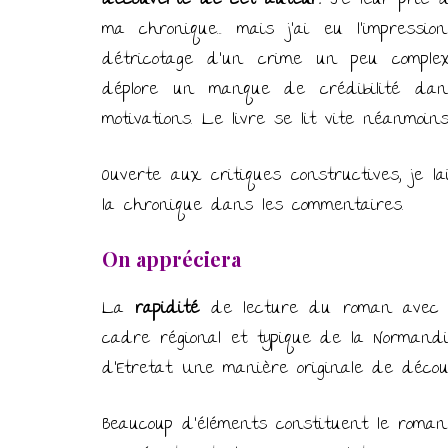
découverte de cet auteur.
Je leur prie 
ma chronique… mais j’ai eu l’impress
détricotage d’un crime un peu complexe
déplore un manque de crédibilité d
motivations. Le livre se lit vite néanmoins
Ouverte aux critiques constructives, je 
la chronique dans les commentaires.
On appréciera
La
rapidité
de lecture du roman avec se
cadre régional et typique de la Normandie
d’Etretat. Une manière originale de découv
Beaucoup d’éléments constituent le roman 