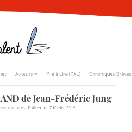
nec
Auteurs
Pile à Lire (PAL)
Chroniques Brèves
ND de Jean-Frédéric Jung
Posted
eaux auteurs
,
Policier
7 février 2019
on