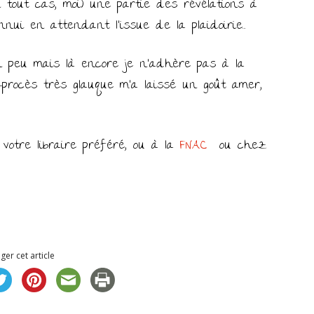
 tout cas, moi) une partie des révélations à
nnui en attendant l’issue de la plaidoirie…
n peu mais là encore je n’adhère pas à la
ès-procès très glauque m’a laissé un goût amer,
votre libraire préféré, ou à la
FNAC
ou chez
ger cet article