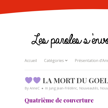
Skip
to
content
Accueil
Catégories
Présentation d’An
LA MORT DU GOELA
By
AnneC
In
Jung Jean-Frédéric
,
Nouveautés
,
Nouv
Quatrième de couverture