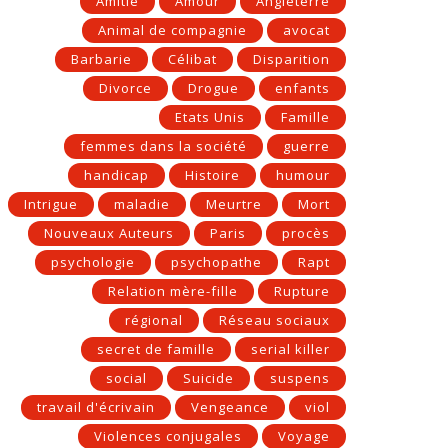
Amitié
Amour
Angleterre
Animal de compagnie
avocat
Barbarie
Célibat
Disparition
Divorce
Drogue
enfants
Etats Unis
Famille
femmes dans la société
guerre
handicap
Histoire
humour
Intrigue
maladie
Meurtre
Mort
Nouveaux Auteurs
Paris
procès
psychologie
psychopathe
Rapt
Relation mère-fille
Rupture
régional
Réseau sociaux
secret de famille
serial killer
social
Suicide
suspens
travail d'écrivain
Vengeance
viol
Violences conjugales
Voyage