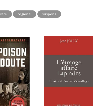
rtre
régional
suspens