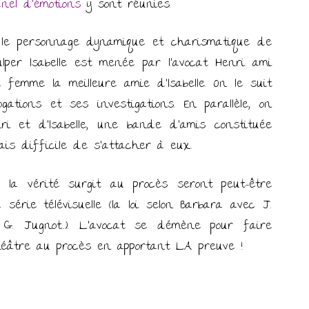
anel d’émotions
y sont réunies.
 le personnage dynamique et charismatique de
lper Isabelle est menée par l’avocat Henri ami
 femme la meilleure amie d’Isabelle. On le suit
tions et ses investigations. En parallèle, on
ri et d’Isabelle, une bande d’amis constituée
ais difficile de s’attacher à eux.
la vérité surgit au procès seront peut-être
série télévisuelle (la loi selon Barbara avec J.
 G. Jugnot…). L’avocat se démène pour faire
éâtre au procès en apportant LA preuve !