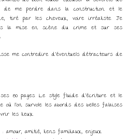
d’avance de bien vouloir excuser la sévérité de
ion de me perdre dans la construction et le
, tiré par les cheveux, voire irréaliste. Je
ans la mise en scène du crime et sur ses
.
laisse me contredire d’éventuels détracteurs de
s 150 pages. Le style fluide d’écriture et le
 où l’on survole les abords des belles falaises
rir les lieux.
: amour, amitié, liens familiaux, enjeux