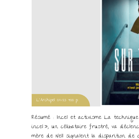
L'Archipel 07/23 400 p.
Résumé : Incel et activisme La techniqu
incel », un célibataire frustré, va déclen
mère de Nell signalent la disparition de 