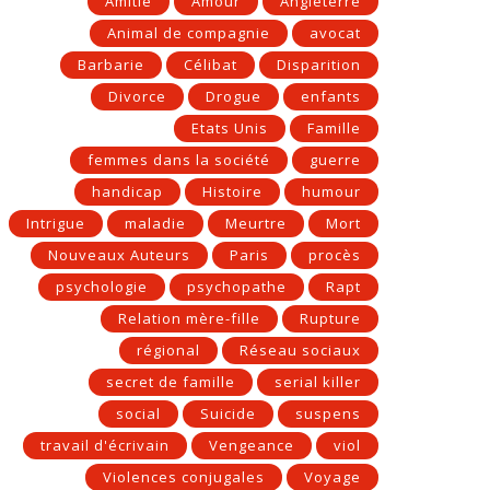
Amitié
Amour
Angleterre
Animal de compagnie
avocat
Barbarie
Célibat
Disparition
Divorce
Drogue
enfants
Etats Unis
Famille
femmes dans la société
guerre
handicap
Histoire
humour
Intrigue
maladie
Meurtre
Mort
Nouveaux Auteurs
Paris
procès
psychologie
psychopathe
Rapt
Relation mère-fille
Rupture
régional
Réseau sociaux
secret de famille
serial killer
social
Suicide
suspens
travail d'écrivain
Vengeance
viol
Violences conjugales
Voyage