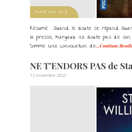
Pocket 2022 400 p.
Résumé : Quand le doute se répand Qua
la presse, Margaux ne doute pas de son i
Somme. Une convocation de
…Continue Readi
NE T’ENDORS PAS de Sta
Posted
12 novembre 2023
on