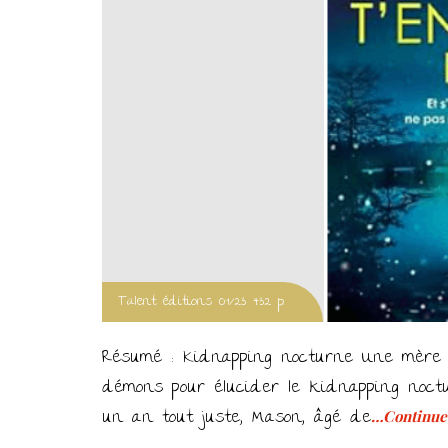
Talent éditions 09/23 432 p.
Résumé : Kidnapping nocturne Une mère c
démons pour élucider le kidnapping noctu
un an tout juste, Mason, âgé de
…Continue