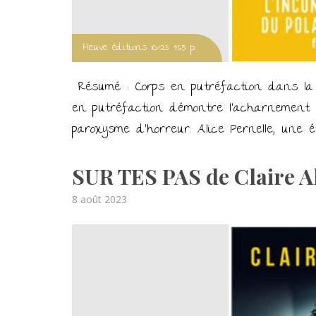
Fleuve éditions 10/23 465 p.
Résumé : Corps en putréfaction dans la
en putréfaction démontre l’acharnement 
paroxysme d’horreur. Alice Pernelle, une
SUR TES PAS de Claire A
Posted
8 août 2023
on