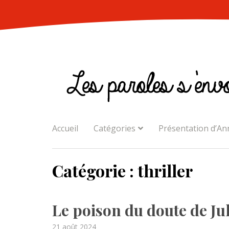
Skip
to
content
Accueil
Catégories
Présentation d’An
Catégorie :
thriller
Le poison du doute de J
Posted
21 août 2024