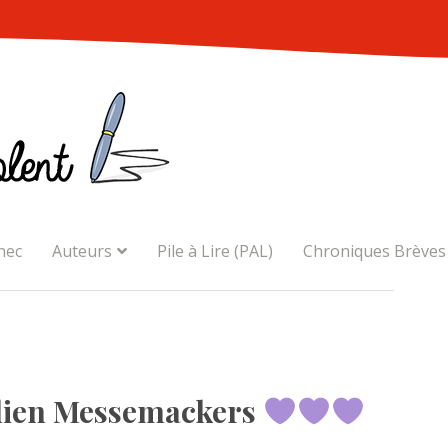
nec
Auteurs
Pile à Lire (PAL)
Chroniques Brèves
ulien Messemackers