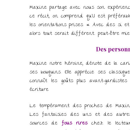
Maxine partage avec nous son expérience
ce récit, on comprend qu’il est préférab
les orientations prises. « Avec des si e
alors tout serait différent… peut-être mi
Des person
Maxine notre héroïne, dénote de la cari
ses bouquins. Elle apprécie ses classiq
connaît les goûts plus avant-gardiste
écriture.
Le tempérament des proches de Maxine 
Les fantaisies des uns et des autres
sources de
fous rires
chez le lecteu