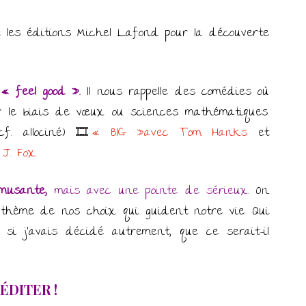
t les éditions Michel Lafond pour la découverte
« feel good ».
Il nous rappelle des comédies où
r le biais de vœux ou sciences mathématiques.
f. allociné) 🎞
« BIG »avec Tom Hanks
et
 J. Fox
.
musante,
mais avec une pointe de sérieux
. On
thème de nos choix qui guident notre vie. Qui
 si j’avais décidé autrement, que ce serait-il
ÉDITER !