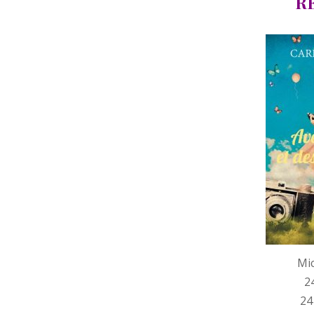
R
Mic
2
24