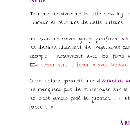
Je remercie vivement les site Netgalley e
l’humour et l’écriture de cette auteure.
Un excellent roman que je qualifierai
de 
les destins changent de trajectoires pa
Exemple ; notamment avec les films (c
🎞
« Retour vers le futur » avec Mickael
Cette lecture garantit une
distraction a
ne manquera pas de s’interroger sur le 
ne s’est jamais posé la question : « Et
passé ? ».
À M