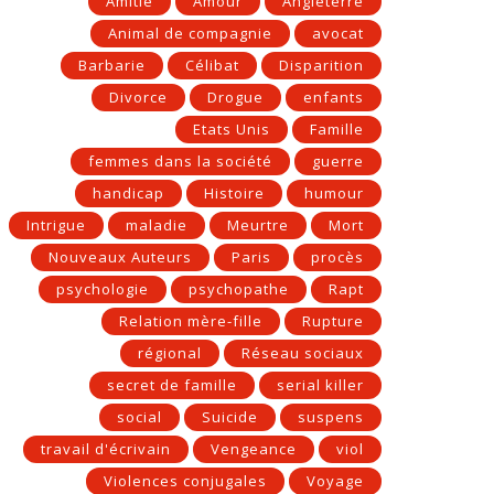
Amitié
Amour
Angleterre
Animal de compagnie
avocat
Barbarie
Célibat
Disparition
Divorce
Drogue
enfants
Etats Unis
Famille
femmes dans la société
guerre
handicap
Histoire
humour
Intrigue
maladie
Meurtre
Mort
Nouveaux Auteurs
Paris
procès
psychologie
psychopathe
Rapt
Relation mère-fille
Rupture
régional
Réseau sociaux
secret de famille
serial killer
social
Suicide
suspens
travail d'écrivain
Vengeance
viol
Violences conjugales
Voyage