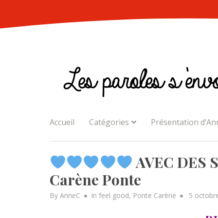
Skip
to
content
Accueil
Catégories
Présentation d’An
AVEC DES S
Carène Ponte
Posted
By
AnneC
In
feel good
,
Ponte Carène
5 octobr
on