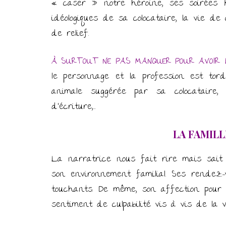
« caser » notre héroïne, ses soirées 
idéologiques de sa colocataire, la vie 
de relief.
À SURTOUT NE PAS MANQUER POUR AVOIR 
le personnage et la profession est tor
animale suggérée par sa colocataire,
d’écriture,…
LA FAMIL
La narratrice nous fait rire mais sait
son environnement familial. Ses rendez
touchants. De même, son affection pour
sentiment de culpabilité vis à vis de la v