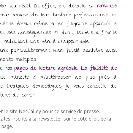
olar du récit. En effet, elle détaille sa
romance
eur amusé de leur histoire professionnelle et
ncérité émeut même si en filigrane apparaît le
et ses conséquences. Et donc, Isabelle affronte
 redoutant une vérité insupportable…
rio particulièrement bien ficelé s’achève avec
ents multiples.
 de
400 pages de lecture agréable. La fluidité de
igue m’incite à m’intéresser de plus près à
les intrigues domestiques, je vous conseille de
ent de sortir !
t le site NetGalley pour ce service de presse.
les inscrits à la newsletter sur le côté droit de la
page.