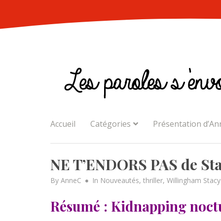
Skip
to
content
Accueil
Catégories
Présentation d’An
NE T’ENDORS PAS de Sta
By
AnneC
In
Nouveautés
,
thriller
,
Willingham Stacy
Résumé : Kidnapping noct