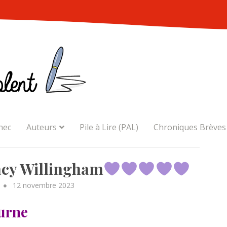
nec
Auteurs
Pile à Lire (PAL)
Chroniques Brèves
cy Willingham
Posted
12 novembre 2023
on
urne