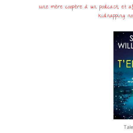
Une mère coopère à un podcast, et af
kidnapping no
Tale