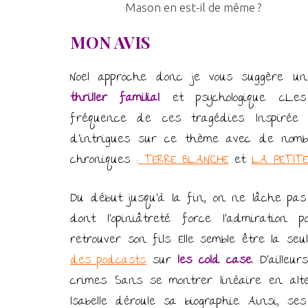
Mason en est-il de même ?
MON AVIS
Noël approche donc je vous suggère 
thriller familial
et psychologique. cLes
fréquence de ces tragédies. Inspiré
d’intrigues sur ce thème avec de nombr
chroniques :
TERRE BLANCHE
et
LA PETITE
Du début jusqu’à la fin, on ne lâche pas 
dont l’opiniâtreté force l’admiration
retrouver son fils. Elle semble être la se
des podcasts
sur
les cold case.
D’ailleur
crimes. Sans se montrer linéaire en alt
Isabelle déroule sa biographie. Ainsi, 