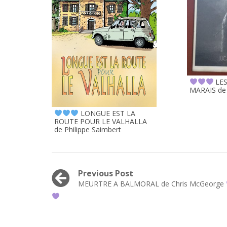
LES
MARAIS de 
LONGUE EST LA
ROUTE POUR LE VALHALLA
de Philippe Saimbert
Navigation
Previous Post
Previous
MEURTRE A BALMORAL de Chris McGeorge
de
post:
l’article