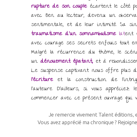
rupture de son couple
écartent le côté p
avec Ben au lecteur, devenu un observat
sentimentale, et de leur intimité. Sa si
t
raumatisme d’un somnambulisme
lat
ent 
avec courage ses secrets enfouis tout en
Malgré la récurrence du thème, le scéna
un
dénouement épatant,
et à rebondissem
Le suspense captivant nous offre plus
l’écriture
et la construction de l’intr
l’auteure. D’ailleurs, si vous appréciez 
commencer avec ce présent ouvrage qui vi
Je remercie vivement Talent éditions, e
Vous avez apprécié ma chronique ? Rejoignez 