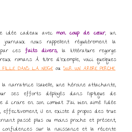
une idée cadeau avec
mon coup de cœur
, un
 journaux nous rappellent régulièrement la
e par ces
faits divers,
la littérature regorge
eux romans. À titre d’exemple, voici quelques
 FILLE DANS LA NEIGE
ou
SUR UN ARBRE PERCHE.
la narratrice Isabelle, une héroïne attachante,
 pour ses efforts déployés dans l’optique de
ule à croire en son combat. J’ai bien aimé l’idée
s, effectivement, il en existe à propos des true
ernant passé plus ou moins proche et présent,
ses confidences sur la naissance et la récente