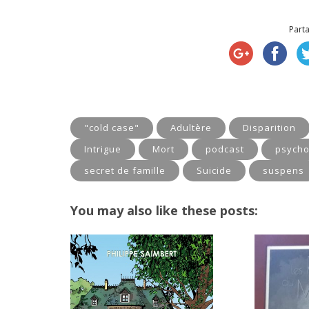
Parta
"cold case"
Adultère
Disparition
Intrigue
Mort
podcast
psycho
secret de famille
Suicide
suspens
You may also like these posts: