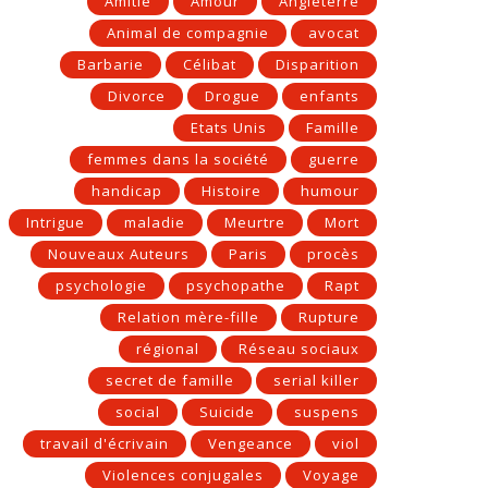
Amitié
Amour
Angleterre
Animal de compagnie
avocat
Barbarie
Célibat
Disparition
Divorce
Drogue
enfants
Etats Unis
Famille
femmes dans la société
guerre
handicap
Histoire
humour
Intrigue
maladie
Meurtre
Mort
Nouveaux Auteurs
Paris
procès
psychologie
psychopathe
Rapt
Relation mère-fille
Rupture
régional
Réseau sociaux
secret de famille
serial killer
social
Suicide
suspens
travail d'écrivain
Vengeance
viol
Violences conjugales
Voyage