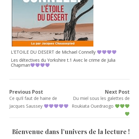
L’ETOILE DU DESERT de Michael Connelly
Les détectives du Yorkshire t.1 Avec le crime de Julia
Chapman
Navigation
Previous Post
Next Post
Previous
Next
Ce qu’il faut de haine de
Du miel sous les galettes de
de
post:
post:
Jacques Saussey
Roukiata Ouedraogo
l’article
Bienvenue dans l’univers de la lecture !