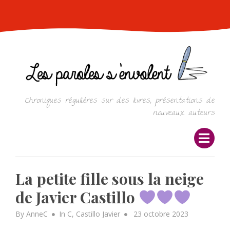
Skip
to
content
Chroniques régulières sur des livres, présentations de
nouveaux auteurs
La petite fille sous la neige
de Javier Castillo
Posted
By
AnneC
In
C
,
Castillo Javier
23 octobre 2023
on