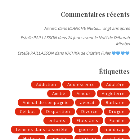
Commentaires récents
AnneC
dans
BLANCHE NEIGE… vingt ans après
Estelle PAILLASSON
dans
24 jours avant le Noël de Déborah
Mirabel
Estelle PAILLASSON
dans
IOCHKA de Cristian Fulas
Étiquettes
Addiction
Adolescence
Adultère
Amitié
Amour
Angleterre
Animal de compagnie
avocat
Barbarie
Célibat
Disparition
Divorce
Drogue
enfants
Etats Unis
Famille
femmes dans la société
guerre
handicap
Histoire
humour
Intrigue
maladie