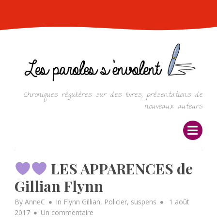
Skip
to
content
Chroniques régulières sur des livres, présentations de
nouveaux auteurs
LES APPARENCES de
Gillian Flynn
Posted
By
AnneC
In
Flynn Gillian
,
Policier
,
suspens
1 août
sur
on
2017
Un commentaire