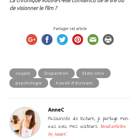
La chronique vous-a-t-elle convaincu de le lire ou
de visionner le film ?
Partager cet article
couple
Disparition
Etats Unis
psychologie
travail d'écrivain
AnneC
Passionnée de lecture, je partage mon
avis avec mes visiteurs.
Read articles
by AnneC