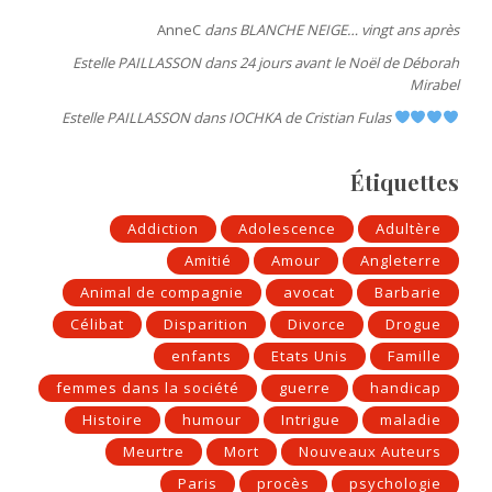
AnneC
dans
BLANCHE NEIGE… vingt ans après
Estelle PAILLASSON
dans
24 jours avant le Noël de Déborah
Mirabel
Estelle PAILLASSON
dans
IOCHKA de Cristian Fulas
Étiquettes
Addiction
Adolescence
Adultère
Amitié
Amour
Angleterre
Animal de compagnie
avocat
Barbarie
Célibat
Disparition
Divorce
Drogue
enfants
Etats Unis
Famille
femmes dans la société
guerre
handicap
Histoire
humour
Intrigue
maladie
Meurtre
Mort
Nouveaux Auteurs
Paris
procès
psychologie