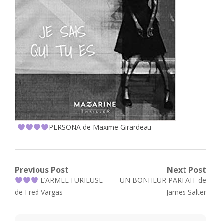
PERSONA de Maxime Girardeau
Navigation
Previous Post
Next Post
Previous
Next
L’ARMEE FURIEUSE
UN BONHEUR PARFAIT de
de
post:
post:
de Fred Vargas
James Salter
l’article